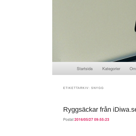
Huvudmeny
Startsida
Kategorier
Om
Hoppa till huvudinnehåll
Hoppa till sekundärt innehål
ETIKETTARKIV:
SNYGG
Ryggsäckar från iDiwa.s
Postat
2016/05/27 09:55:23