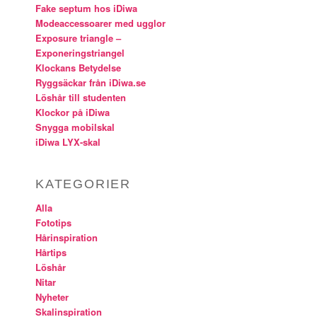
Fake septum hos iDiwa
Modeaccessoarer med ugglor
Exposure triangle –
Exponeringstriangel
Klockans Betydelse
Ryggsäckar från iDiwa.se
Löshår till studenten
Klockor på iDiwa
Snygga mobilskal
iDiwa LYX-skal
KATEGORIER
Alla
Fototips
Hårinspiration
Hårtips
Löshår
Nitar
Nyheter
Skalinspiration