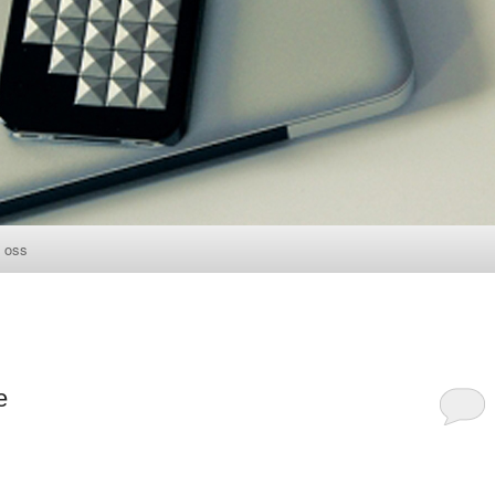
 oss
l
e