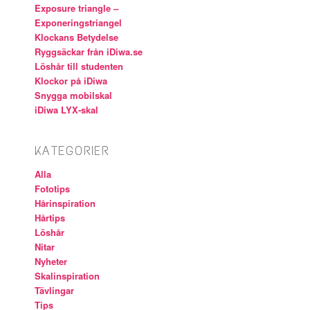
Exposure triangle –
Exponeringstriangel
Klockans Betydelse
Ryggsäckar från iDiwa.se
Löshår till studenten
Klockor på iDiwa
Snygga mobilskal
iDiwa LYX-skal
KATEGORIER
Alla
Fototips
Hårinspiration
Hårtips
Löshår
Nitar
Nyheter
Skalinspiration
Tävlingar
Tips