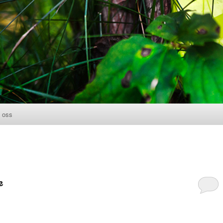
 oss
l
e