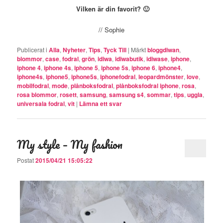
Vilken är din favorit? 🙂
// Sophie
Publicerat i
Alla
,
Nyheter
,
Tips
,
Tyck Till
|
Märkt
bloggdiwan
,
blommor
,
case
,
fodral
,
grön
,
idiwa
,
idiwabutik
,
idiwase
,
iphone
,
iphone 4
,
iphone 4s
,
iphone 5
,
iphone 5s
,
iphone 6
,
iphone4
,
iphone4s
,
iphone5
,
iphone5s
,
iphonefodral
,
leopardmönster
,
love
,
mobilfodral
,
mode
,
plånboksfodral
,
plånboksfodral iphone
,
rosa
,
rosa blommor
,
rosett
,
samsung
,
samsung s4
,
sommar
,
tips
,
uggla
,
universala fodral
,
vit
|
Lämna ett svar
My style – My fashion
Postat
2015/04/21 15:05:22