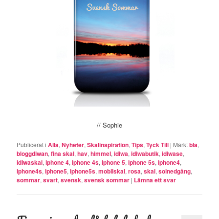
// Sophie
Publicerat i
Alla
,
Nyheter
,
Skalinspiration
,
Tips
,
Tyck Till
|
Märkt
bla
,
bloggdiwan
,
fina skal
,
hav
,
himmel
,
idiwa
,
idiwabutik
,
idiwase
,
idiwaskal
,
iphone 4
,
iphone 4s
,
iphone 5
,
iphone 5s
,
iphone4
,
iphone4s
,
iphone5
,
iphone5s
,
mobilskal
,
rosa
,
skal
,
solnedgång
,
sommar
,
svart
,
svensk
,
svensk sommar
|
Lämna ett svar