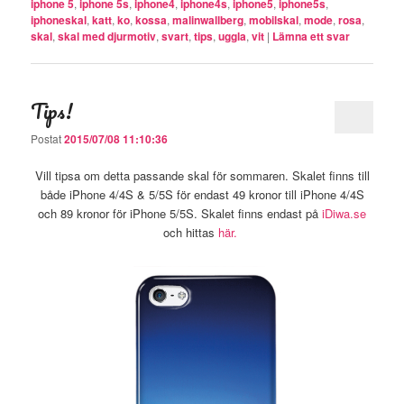
iphone 5
,
iphone 5s
,
iphone4
,
iphone4s
,
iphone5
,
iphone5s
,
iphoneskal
,
katt
,
ko
,
kossa
,
malinwallberg
,
mobilskal
,
mode
,
rosa
,
skal
,
skal med djurmotiv
,
svart
,
tips
,
uggla
,
vit
|
Lämna ett svar
Tips!
Postat
2015/07/08 11:10:36
Vill tipsa om detta passande skal för sommaren. Skalet finns till
både iPhone 4/4S & 5/5S för endast 49 kronor till iPhone 4/4S
och 89 kronor för iPhone 5/5S. Skalet finns endast på
iDiwa.se
och hittas
här.