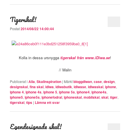
Tigerskal!
Postat
2014/08/22 14:00:44
Kolla in dessa ursnygga
tigerskal från www.iDiwa.se
!
// Malin
Publicerat i
Alla
,
Skalinspiration
|
Märkt
bloggdiwan
,
case
,
design
,
designskal
,
fina skal
,
idiwa
,
idiwabutik
,
idiwase
,
idiwaskal
,
iphone
,
iphone 4
,
iphone 4s
,
iphone 5
,
iphone 5s
,
iphone4
,
iphone4s
,
iphone5
,
iphone5s
,
iphonefodral
,
iphoneskal
,
mobilskal
,
skal
,
tiger
,
tigerskal
,
tips
|
Lämna ett svar
Egendesignade skal!