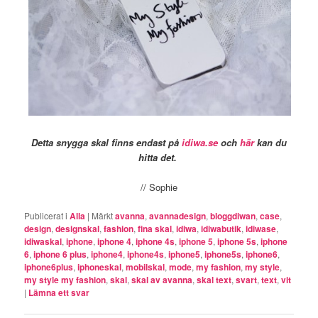
Detta snygga skal finns endast på
idiwa.se
och
här
kan du
hitta det.
// Sophie
Publicerat i
Alla
|
Märkt
avanna
,
avannadesign
,
bloggdiwan
,
case
,
design
,
designskal
,
fashion
,
fina skal
,
idiwa
,
idiwabutik
,
idiwase
,
idiwaskal
,
iphone
,
iphone 4
,
iphone 4s
,
iphone 5
,
iphone 5s
,
iphone
6
,
iphone 6 plus
,
iphone4
,
iphone4s
,
iphone5
,
iphone5s
,
iphone6
,
iphone6plus
,
iphoneskal
,
mobilskal
,
mode
,
my fashion
,
my style
,
my style my fashion
,
skal
,
skal av avanna
,
skal text
,
svart
,
text
,
vit
|
Lämna ett svar