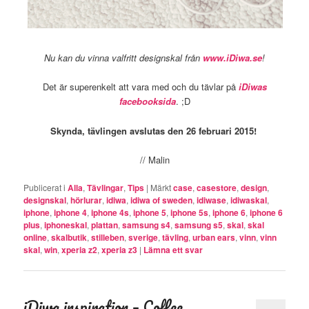
Nu kan du vinna valfritt designskal från
www.iDiwa.se
!
Det är superenkelt att vara med och du tävlar på
iDiwas
facebooksida
. ;D
Skynda, tävlingen avslutas den 26 februari 2015!
// Malin
Publicerat i
Alla
,
Tävlingar
,
Tips
|
Märkt
case
,
casestore
,
design
,
designskal
,
hörlurar
,
idiwa
,
idiwa of sweden
,
idiwase
,
idiwaskal
,
iphone
,
iphone 4
,
iphone 4s
,
iphone 5
,
iphone 5s
,
iphone 6
,
iphone 6
plus
,
iphoneskal
,
plattan
,
samsung s4
,
samsung s5
,
skal
,
skal
online
,
skalbutik
,
stilleben
,
sverige
,
tävling
,
urban ears
,
vinn
,
vinn
skal
,
win
,
xperia z2
,
xperia z3
|
Lämna ett svar
iDiwa inspiration – Coffee