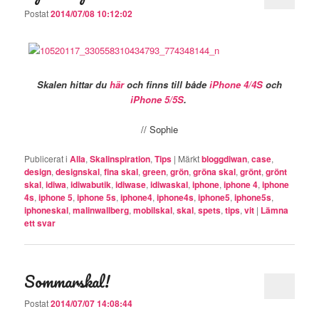
Postat
2014/07/08 10:12:02
Skalen hittar du
här
och finns till både
iPhone 4/4S
och
iPhone 5/5S
.
// Sophie
Publicerat i
Alla
,
Skalinspiration
,
Tips
|
Märkt
bloggdiwan
,
case
,
design
,
designskal
,
fina skal
,
green
,
grön
,
gröna skal
,
grönt
,
grönt
skal
,
idiwa
,
idiwabutik
,
idiwase
,
idiwaskal
,
iphone
,
iphone 4
,
iphone
4s
,
iphone 5
,
iphone 5s
,
iphone4
,
iphone4s
,
iphone5
,
iphone5s
,
iphoneskal
,
malinwallberg
,
mobilskal
,
skal
,
spets
,
tips
,
vit
|
Lämna
ett svar
Sommarskal!
Postat
2014/07/07 14:08:44