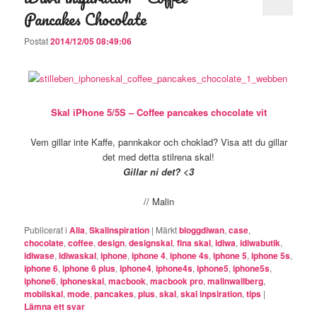
Pancakes Chocolate
Postat
2014/12/05 08:49:06
Skal iPhone 5/5S – Coffee pancakes chocolate vit
Vem gillar inte Kaffe, pannkakor och choklad? Visa att du gillar
det med detta stilrena skal!
Gillar ni det? <3
// Malin
Publicerat i
Alla
,
Skalinspiration
|
Märkt
bloggdiwan
,
case
,
chocolate
,
coffee
,
design
,
designskal
,
fina skal
,
idiwa
,
idiwabutik
,
idiwase
,
idiwaskal
,
iphone
,
iphone 4
,
iphone 4s
,
iphone 5
,
iphone 5s
,
iphone 6
,
iphone 6 plus
,
iphone4
,
iphone4s
,
iphone5
,
iphone5s
,
iphone6
,
iphoneskal
,
macbook
,
macbook pro
,
malinwallberg
,
mobilskal
,
mode
,
pancakes
,
plus
,
skal
,
skal inpsiration
,
tips
|
Lämna ett svar