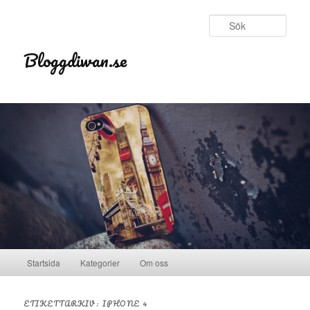
Sök
Bloggdiwan.se
Huvudmeny
Startsida
Kategorier
Om oss
Hoppa till huvudinnehåll
Hoppa till sekundärt innehåll
ETIKETTARKIV:
IPHONE 4