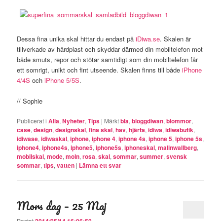
Dessa fina unika skal hittar du endast på
iDiwa.se
. Skalen är
tillverkade av hårdplast och skyddar därmed din mobiltelefon mot
både smuts, repor och stötar samtidigt som din mobiltelefon får
ett somrigt, unikt och fint utseende. Skalen finns till både
iPhone
4/4S
och
iPhone 5/5S
.
// Sophie
Publicerat i
Alla
,
Nyheter
,
Tips
|
Märkt
bla
,
bloggdiwan
,
blommor
,
case
,
design
,
designskal
,
fina skal
,
hav
,
hjärta
,
idiwa
,
idiwabutik
,
idiwase
,
idiwaskal
,
iphone
,
iphone 4
,
iphone 4s
,
iphone 5
,
iphone 5s
,
iphone4
,
iphone4s
,
iphone5
,
iphone5s
,
iphoneskal
,
malinwallberg
,
mobilskal
,
mode
,
moln
,
rosa
,
skal
,
sommar
,
summer
,
svensk
sommar
,
tips
,
vatten
|
Lämna ett svar
Mors dag – 25 Maj
Postat