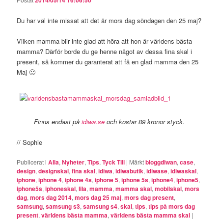
2014/05/14 16:06:50
Du har väl inte missat att det är mors dag söndagen den 25 maj?
Vilken mamma blir inte glad att höra att hon är världens bästa
mamma? Därför borde du ge henne något av dessa fina skal i
present, så kommer du garanterat att få en glad mamma den 25
Maj 🙂
Finns endast på
idiwa.se
och kostar 89 kronor styck.
// Sophie
Publicerat i
Alla
,
Nyheter
,
Tips
,
Tyck Till
|
Märkt
bloggdiwan
,
case
,
design
,
designskal
,
fina skal
,
idiwa
,
idiwabutik
,
idiwase
,
idiwaskal
,
iphone
,
iphone 4
,
iphone 4s
,
iphone 5
,
iphone 5s
,
iphone4
,
iphone5
,
iphone5s
,
iphoneskal
,
lila
,
mamma
,
mamma skal
,
mobilskal
,
mors
dag
,
mors dag 2014
,
mors dag 25 maj
,
mors dag present
,
samsung
,
samsung s3
,
samsung s4
,
skal
,
tips
,
tips på mors dag
present
,
världens bästa mamma
,
världens bästa mamma skal
|