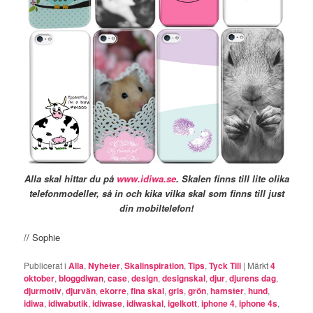
Alla skal hittar du på
www.idiwa.se
. Skalen finns till lite olika
telefonmodeller, så in och kika vilka skal som finns till just
din mobiltelefon!
// Sophie
Publicerat i
Alla
,
Nyheter
,
Skalinspiration
,
Tips
,
Tyck Till
|
Märkt
4
oktober
,
bloggdiwan
,
case
,
design
,
designskal
,
djur
,
djurens dag
,
djurmotiv
,
djurvän
,
ekorre
,
fina skal
,
gris
,
grön
,
hamster
,
hund
,
idiwa
,
idiwabutik
,
idiwase
,
idiwaskal
,
igelkott
,
iphone 4
,
iphone 4s
,