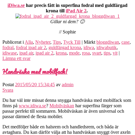
iDiwa.se
har precis fått in superfina fodral med guldfärgad
krona till
iPad Air 2
.
Gillar ni dem? 🙂
// Sophie
Publicerat i
Alla
,
Nyheter
,
Tips
,
Tyck Till
|
Märkt
bloggdiwan
,
case
,
fodral
,
fodral ipad air 2
,
guldfärgad krona
,
idiwa
,
idiwabutik
,
idiwase
,
ipad air
,
ipad air 2
,
krona
,
mode
,
rosa
,
svart
,
tips
,
vit
|
Lämna ett svar
Handväska med mobilfack!
Postat
2015/05/20 15:34:45
av
admin
Svara
Du har väl inte missat denna snygga handväska med mobilfack som
finns på
www.idiwa.se
?
Mobilväskan
har superfina färger som
passar perfekt till sommaren. Mobilväskan är även universal och
passar därmed de flesta mobiler.
Det medföljer både en halsrem och handledsrem, och båda är
avtagbara. Du kan därför välja att ha handväskan snyggt över axeln