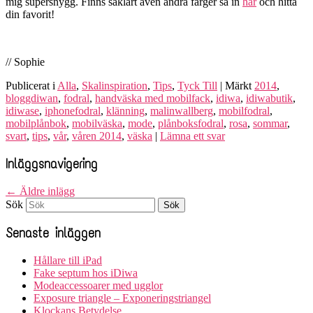
mig supersnygg. Finns såklart även andra färger så in
här
och hitta
din favorit!
// Sophie
Publicerat i
Alla
,
Skalinspiration
,
Tips
,
Tyck Till
|
Märkt
2014
,
bloggdiwan
,
fodral
,
handväska med mobilfack
,
idiwa
,
idiwabutik
,
idiwase
,
iphonefodral
,
klänning
,
malinwallberg
,
mobilfodral
,
mobilplånbok
,
mobilväska
,
mode
,
plånboksfodral
,
rosa
,
sommar
,
svart
,
tips
,
vår
,
våren 2014
,
väska
|
Lämna ett svar
Inläggsnavigering
←
Äldre inlägg
Sök
Senaste inläggen
Hållare till iPad
Fake septum hos iDiwa
Modeaccessoarer med ugglor
Exposure triangle – Exponeringstriangel
Klockans Betydelse