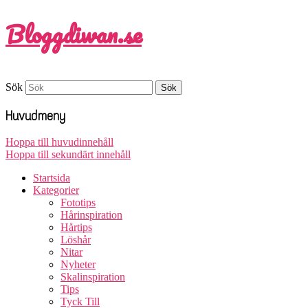
Bloggdiwan.se
Sök
Huvudmeny
Hoppa till huvudinnehåll
Hoppa till sekundärt innehåll
Startsida
Kategorier
Fototips
Hårinspiration
Hårtips
Löshår
Nitar
Nyheter
Skalinspiration
Tips
Tyck Till