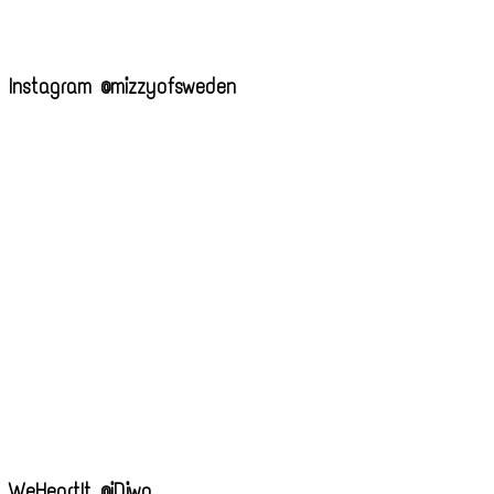
Instagram @mizzyofsweden
WeHeartIt @iDiwa