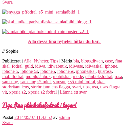
Svara
Alla dessa fina nyheter hittar du här.
// Sophie
Publicerat i
Alla
,
Nyheter
,
Tips
|
Märkt
bla
,
bloggdiwan
,
case
,
fina
skal
,
fodral
,
guld
,
idiwa
,
idiwabutik
,
idiwase
,
idiwaskal
,
iphone
,
iphone 5
,
iphone 5s
,
iphone5
,
iphone5s
,
iphoneskal
,
ljusrosa
,
mobilfodral
,
mobilplånbok
,
mobilskal
,
mode
,
plånboksfodral
,
rosa
,
samsung
,
samsung s5 mini
,
samsung s5 mini fodral
,
skal
,
storbritanniens
,
storbritanniens flagga
,
svart
,
tips
,
usa
,
usas flagga
,
vit
,
xperia z2
,
xperia z2 fodral
|
Lämna ett svar
Nya fina plånboksfodral i lager!
Postat
2014/05/07 11:43:52
av
admin
Svara