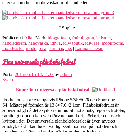
eller så kan du ha mobilväskan runt handleden.
// Sophie
Publicerat i
Alla
|
Märkt
bloggdiwan
,
fodral
,
grön
,
halsrem
,
handledsrem
,
handväska
,
idiwa
,
idiwabutik
,
idiwase
,
mobilfodral
,
mobilväska
,
mode
,
rosa
,
sommar
,
tips
|
Lämna ett svar
Fina universala plånboksfodral
Postat
2015/05/15 14:14:27
av
admin
Svara
Superfina universala plånboksfodral!
Fodralen passar exempelvis iPhone 5/5S/5C/6 och Samsung
S4. Måttet på fodralen är 13.8×7.6×2.1cm. Plånboksfodralet är
supersmidigt då det skyddar din mobil mot smuts, repor och stötar,
samtidigt som du kan vara förvara bankkort, körkort, sedlar och
kvitton i det. Det universala plånboksfodralet är även mycket
smidigt, då du kan ha ett vanligt skal monterat på mobilen och
mobilen är då även skyddad när tar ur den ur fodralet.