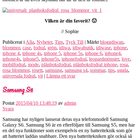
Vilken är din favorit? 🙂
// Sophie
Publicerat i
Alla
,
Nyheter
,
Tips
,
Tyck Till
|
Märkt
bloggdiwan
,
blommor
,
case
,
fodral
,
grön
,
idiwa
,
idiwabutik
,
idiwase
,
iphone
,
iphone 4
,
iphone 4s
,
iphone 5
,
iphone 5s
,
iphone 6
,
iphone4
,
iphone4s
,
iphone5
,
iphone5s
,
iphonefodral
,
leopardmönster
,
love
,
mobilfodral
,
mode
,
plånboksfodral
,
plånboksfodral iphone
,
rosa
,
rosa blommor
,
rosett
,
samsung
,
samsung s4
,
sommar
,
tips
,
uggla
,
universala fodral
,
vit
|
Lämna ett svar
Samsung S6
Postat
2015/04/10 13:48:19
av
admin
Svara
Samsung har nyligen lanserat deras nya telefonmodell Samsung
Galaxy S6. Samsung S6 är en efterföljare till Samsung S5, men har
en del nya funktioner som exempelvis en ny batteriteknik som gör
att batteriet laddas snabbare. Den nya batteritekniken gör också så