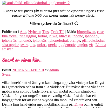
iDiwa.se har precis fått in dessa fina plånboksfodral i lager. Dessa
passar iPhone 5/5S och kostar endast 99 kronor styck.
Vilken tycker du är finast? 🙂
Publicerat i
Alla
,
Nyheter
,
Tips
,
Tyck Till
|
Märkt
bloggdiwan
,
case
,
fina fodral
,
fina ugglor
,
fodral
,
idiwa
,
idiwase
,
iphone
,
iphone 5
,
iphone 5s
,
iphone5
,
iphone5s
,
iphonefodral
,
orange
,
plånboksfodral
,
söta ugglor
,
svart
,
tips
,
turkos
,
uggla
,
ugglemotiv
,
ugglor
,
vit
|
Lämna
ett svar
Snart är våren här..
Postat
2014/02/26 14:01:10
av
admin
Svara
vilket innebär att vi äntligen kan hänga upp våra vinterjackor längst
in i garderoben och ta fram alla vårkläder. Ett måste denna vår är en
mobilväska som du både förvarar din mobil och din plånbok i.
Väskan fungerar ungefär som en vanlig väska, fast den har ett
inbyggt fack för att kunna skydda din mobil på ett effektivt sätt.
Denna fina handväska med mobilfack finns på
iDiwa
och är enligt