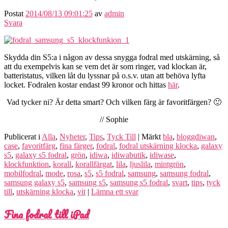
Postat
2014/08/13 09:01:25
av
admin
Svara
Skydda din S5:a i någon av dessa snygga fodral med utskärning, så
att du exempelvis kan se vem det är som ringer, vad klockan är,
batteristatus, vilken låt du lyssnar på o.s.v. utan att behöva lyfta
locket. Fodralen kostar endast 99 kronor och hittas
här
.
Vad tycker ni? Är detta smart? Och vilken färg är favoritfärgen? 🙂
// Sophie
Publicerat i
Alla
,
Nyheter
,
Tips
,
Tyck Till
|
Märkt
bla
,
bloggdiwan
,
case
,
favoritfärg
,
fina färger
,
fodral
,
fodral utskärning klocka
,
galaxy
s5
,
galaxy s5 fodral
,
grön
,
idiwa
,
idiwabutik
,
idiwase
,
klockfunktion
,
korall
,
korallfärgat
,
lila
,
ljuslila
,
mintgrön
,
mobilfodral
,
mode
,
rosa
,
s5
,
s5 fodral
,
samsung
,
samsung fodral
,
samsung galaxy s5
,
samsung s5
,
samsung s5 fodral
,
svart
,
tips
,
tyck
till
,
utskärning klocka
,
vit
|
Lämna ett svar
Fina fodral till iPad