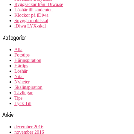
Ryggsäckar från iDiwa.se
Löshår till studenten
Klockor på iDiwa
Snygga mobilskal
iDiwa LYX-skal
Kategorier
Alla
Fototips
Hårinspiration
Hårtips
Löshår
Nitar
Nyheter
Skalinspiration
Tävlingar
Tips
Tyck Till
Arkiv
december 2016
november 2016