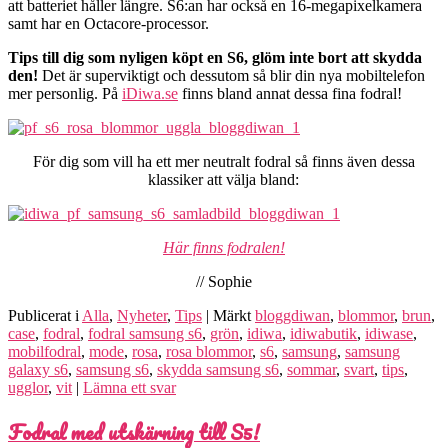
att batteriet håller längre. S6:an har också en 16-megapixelkamera
samt har en Octacore-processor.
Tips till dig som nyligen köpt en S6, glöm inte bort att skydda
den!
Det är superviktigt och dessutom så blir din nya mobiltelefon
mer personlig. På
iDiwa.se
finns bland annat dessa fina fodral!
För dig som vill ha ett mer neutralt fodral så finns även dessa
klassiker att välja bland:
Här finns fodralen!
// Sophie
Publicerat i
Alla
,
Nyheter
,
Tips
|
Märkt
bloggdiwan
,
blommor
,
brun
,
case
,
fodral
,
fodral samsung s6
,
grön
,
idiwa
,
idiwabutik
,
idiwase
,
mobilfodral
,
mode
,
rosa
,
rosa blommor
,
s6
,
samsung
,
samsung
galaxy s6
,
samsung s6
,
skydda samsung s6
,
sommar
,
svart
,
tips
,
ugglor
,
vit
|
Lämna ett svar
Fodral med utskärning till S5!