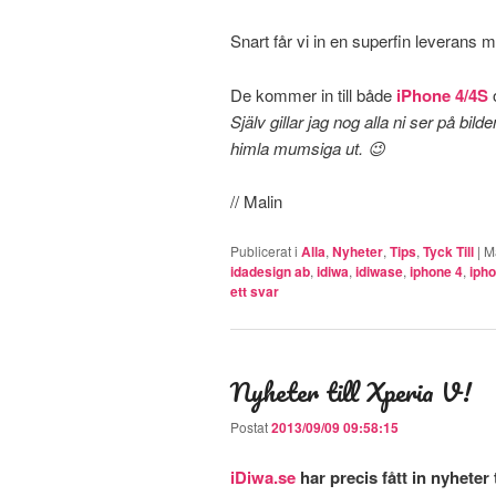
Snart får vi in en superfin leverans
De kommer in till både
iPhone 4/4S
Själv gillar jag nog alla ni ser på 
himla mumsiga ut. 😉
// Malin
Publicerat i
Alla
,
Nyheter
,
Tips
,
Tyck Till
|
M
idadesign ab
,
idiwa
,
idiwase
,
iphone 4
,
iph
ett svar
Nyheter till Xperia V!
Postat
2013/09/09 09:58:15
iDiwa.se
har precis fått in nyheter t