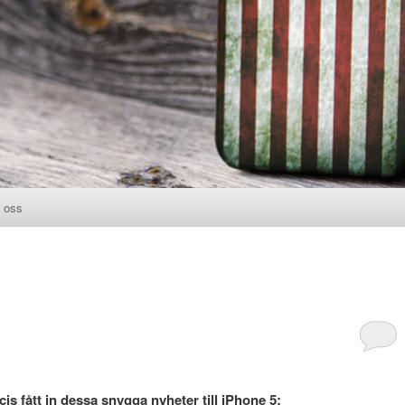
 oss
l
is fått in dessa snygga nyheter till iPhone 5: