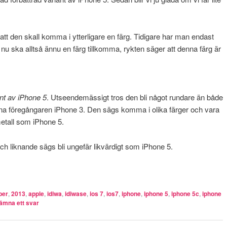
att den skall komma i ytterligare en färg. Tidigare har man endast
nu ska alltså ännu en färg tillkomma, rykten säger att denna färg är
ant av iPhone 5
. Utseendemässigt tros den bli något rundare än både
ikna föregångaren iPhone 3. Den sägs komma i olika färger och vara
 metall som iPhone 5.
h liknande sägs bli ungefär likvärdigt som iPhone 5.
ber
,
2013
,
apple
,
idiwa
,
idiwase
,
ios 7
,
ios7
,
iphone
,
iphone 5
,
iphone 5c
,
iphone
ämna ett svar