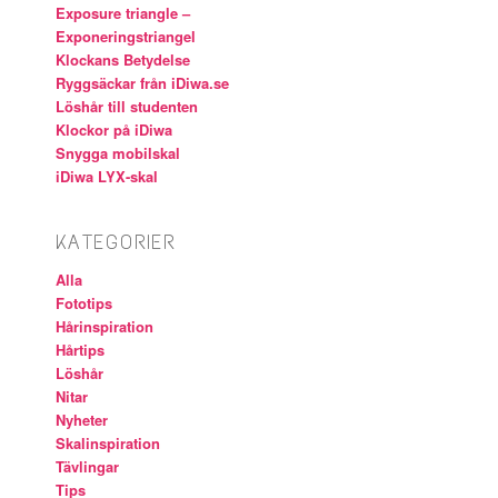
Exposure triangle –
Exponeringstriangel
Klockans Betydelse
Ryggsäckar från iDiwa.se
Löshår till studenten
Klockor på iDiwa
Snygga mobilskal
iDiwa LYX-skal
KATEGORIER
Alla
Fototips
Hårinspiration
Hårtips
Löshår
Nitar
Nyheter
Skalinspiration
Tävlingar
Tips