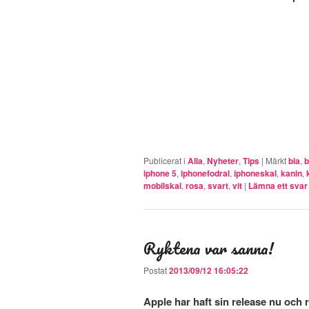
Publicerat i
Alla
,
Nyheter
,
Tips
|
Märkt
bla
,
b
iphone 5
,
iphonefodral
,
iphoneskal
,
kanin
,
mobilskal
,
rosa
,
svart
,
vit
|
Lämna ett svar
Ryktena var sanna!
Postat
2013/09/12 16:05:22
Apple har haft sin release nu och 