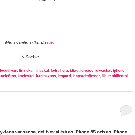
Mer nyheter hittar du
här
.
// Sophie
loggdiwan
,
fina skal
,
finaskal
,
fodral
,
grå
,
idiwa
,
idiwase
,
idiwaskal
,
iphone
,
kaninöron
,
kaninskal
,
kaninsvans
,
leopard
,
leopardmönster
,
lila
,
mobilfodral
,
ryktena var sanna, det blev alltså en iPhone 5S och en iPhone