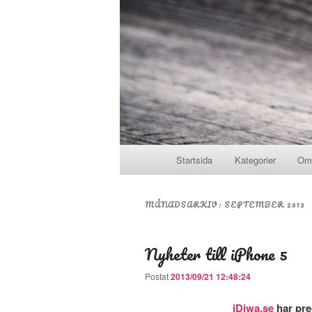
Huvudmeny
Startsida
Kategorier
Om
Hoppa till huvudinnehåll
Hoppa till sekundärt innehål
MÅNADSARKIV:
SEPTEMBER 2013
Nyheter till iPhone 5
Postat
2013/09/21 12:48:24
iDiwa.se
har prec