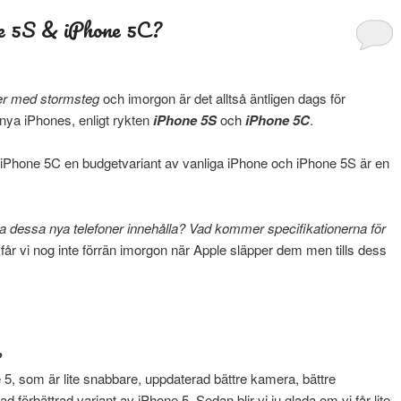
one 5S & iPhone 5C?
er med stormsteg
och imorgon är det alltså äntligen dags för
ya iPhones, enligt rykten
iPhone 5S
och
iPhone 5C
.
iPhone 5C en budgetvariant av vanliga iPhone och iPhone 5S är en
a dessa nya telefoner innehålla? Vad kommer specifikationerna för
får vi nog inte förrän imorgon när Apple släpper dem men tills dess
?
one 5, som är lite snabbare, uppdaterad bättre kamera, bättre
d förbättrad variant av iPhone 5. Sedan blir vi ju glada om vi får lite