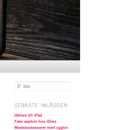
Sök
SENASTE INLÄGGEN
Hållare till iPad
Fake septum hos iDiwa
Modeaccessoarer med ugglor