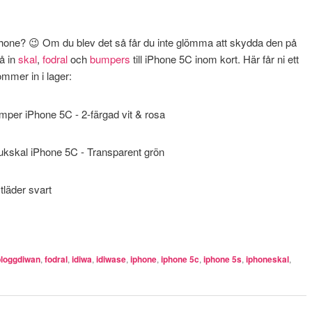
Phone? 😉 Om du blev det så får du inte glömma att skydda den på
å in
skal
,
fodral
och
bumpers
till iPhone 5C inom kort. Här får ni ett
mmer in i lager:
bloggdiwan
,
fodral
,
idiwa
,
idiwase
,
iphone
,
iphone 5c
,
iphone 5s
,
iphoneskal
,