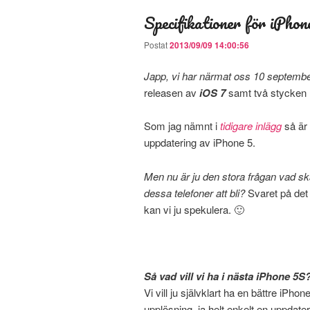
Specifikationer för iPh
Postat
2013/09/09 14:00:56
Japp, vi har närmat oss 10 septemb
releasen av
iOS 7
samt två stycken n
Som jag nämnt i
tidigare inlägg
så är 
uppdatering av iPhone 5.
Men nu är ju den stora frågan vad sk
dessa telefoner att bli?
Svaret på det 
kan vi ju spekulera. 🙂
Så vad vill vi ha i nästa iPhone 5S
Vi vill ju självklart ha en bättre iPh
upplösning, ja helt enkelt en uppdatera