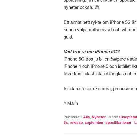
nyheter också. 😉
Ett annat hett rykte om iPhone 5S är 
kunna välja mellan svart och vit men 
guld.
Vad tror vi om iPhone 5C?
iPhone 5C tros ju bli en
billigare vari
iPhone 4 och iPhone 5 och istället l
tillverkad i plast istället för glas och
Insidan så som kamera, processor oc
// Malin
Publicerat i
Alla
,
Nyheter
|
Märkt
10septem
5s
,
release
,
september
,
specifikationer
|
L