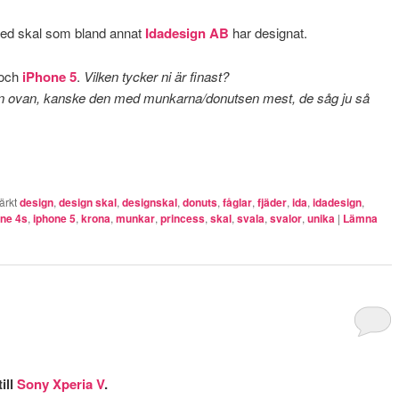
 med skal som bland annat
Idadesign AB
har designat.
och
iPhone 5
.
Vilken tycker ni är finast?
bilden ovan, kanske den med munkarna/donutsen mest, de såg ju så
ärkt
design
,
design skal
,
designskal
,
donuts
,
fåglar
,
fjäder
,
ida
,
idadesign
,
one 4s
,
iphone 5
,
krona
,
munkar
,
princess
,
skal
,
svala
,
svalor
,
unika
|
Lämna
ill
Sony Xperia V
.