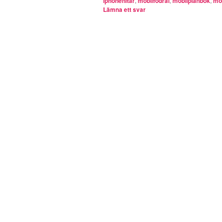
iphonenitar
,
mobilfodral
,
mobilplånbok
,
mo
Lämna ett svar