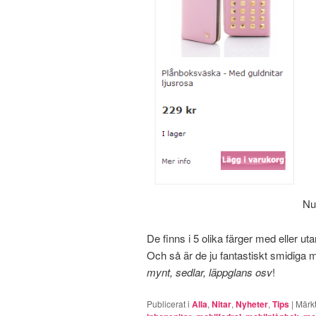
Nu
De finns i 5 olika färger med eller ut
Och så är de ju fantastiskt smidiga 
mynt, sedlar, läppglans osv
!
Publicerat i
Alla
,
Nitar
,
Nyheter
,
Tips
|
Märk