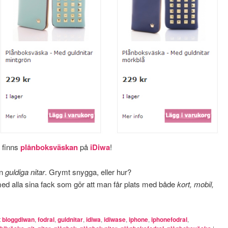
 finns
plånboksväskan
på
iDiwa
!
an
guldiga nitar
. Grymt snygga, eller hur?
med alla sina fack som gör att man får plats med både
kort, mobil,
t
bloggdiwan
,
fodral
,
guldnitar
,
idiwa
,
idiwase
,
iphone
,
iphonefodral
,