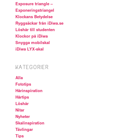
Exposure triangle –
Exponeringstriangel
Klockans Betydelse
Ryggsäckar från iDiwa.se
Löshår till studenten
Klockor på iDiwa
Snygga mobilskal
iDiwa LYX-skal
KATEGORIER
Alla
Fototips
Hårinspiration
Hårtips
Löshår
Nitar
Nyheter
Skalinspiration
Tävlingar
Tips