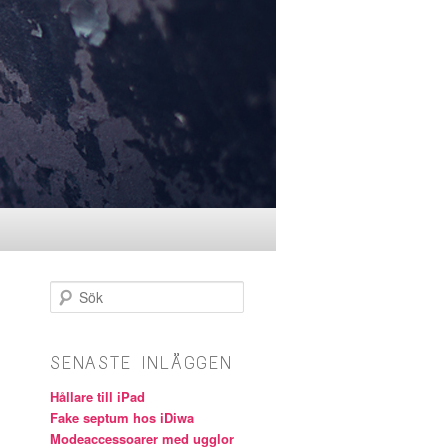
Sök
SENASTE INLÄGGEN
Hållare till iPad
Fake septum hos iDiwa
Modeaccessoarer med ugglor