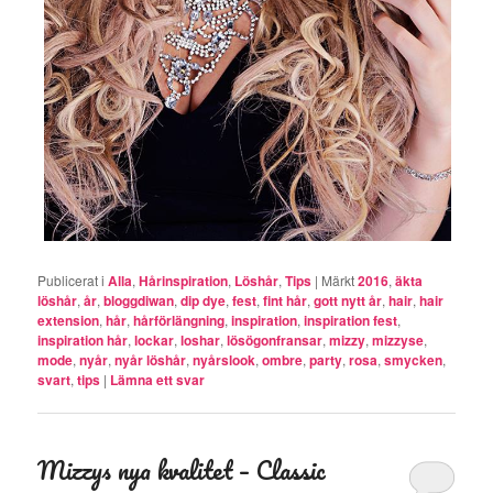
Publicerat i
Alla
,
Hårinspiration
,
Löshår
,
Tips
|
Märkt
2016
,
äkta
löshår
,
år
,
bloggdiwan
,
dip dye
,
fest
,
fint hår
,
gott nytt år
,
hair
,
hair
extension
,
hår
,
hårförlängning
,
inspiration
,
inspiration fest
,
inspiration hår
,
lockar
,
loshar
,
lösögonfransar
,
mizzy
,
mizzyse
,
mode
,
nyår
,
nyår löshår
,
nyårslook
,
ombre
,
party
,
rosa
,
smycken
,
svart
,
tips
|
Lämna ett svar
Mizzys nya kvalitet – Classic