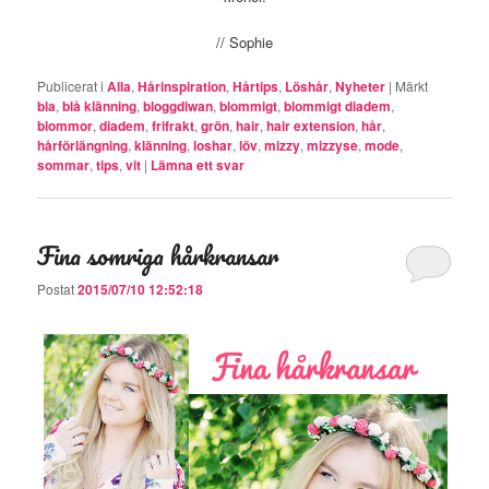
// Sophie
Publicerat i
Alla
,
Hårinspiration
,
Hårtips
,
Löshår
,
Nyheter
|
Märkt
bla
,
blå klänning
,
bloggdiwan
,
blommigt
,
blommigt diadem
,
blommor
,
diadem
,
frifrakt
,
grön
,
hair
,
hair extension
,
hår
,
hårförlängning
,
klänning
,
loshar
,
löv
,
mizzy
,
mizzyse
,
mode
,
sommar
,
tips
,
vit
|
Lämna ett svar
Fina somriga hårkransar
Postat
2015/07/10 12:52:18