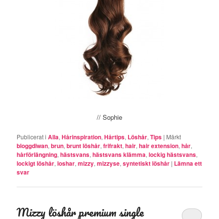
// Sophie
Publicerat i
Alla
,
Hårinspiration
,
Hårtips
,
Löshår
,
Tips
|
Märkt
bloggdiwan
,
brun
,
brunt löshår
,
frifrakt
,
hair
,
hair extension
,
hår
,
hårförlängning
,
hästsvans
,
hästsvans klämma
,
lockig hästsvans
,
lockigt löshår
,
loshar
,
mizzy
,
mizzyse
,
syntetiskt löshår
|
Lämna ett
svar
Mizzy löshår premium single