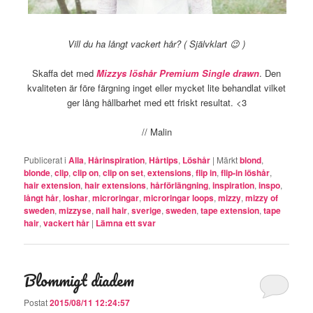
Vill du ha långt vackert hår? ( Självklart 😉 )
Skaffa det med
Mizzys löshår Premium Single drawn
. Den
kvaliteten är före färgning inget eller mycket lite behandlat vilket
ger lång hållbarhet med ett friskt resultat. <3
// Malin
Publicerat i
Alla
,
Hårinspiration
,
Hårtips
,
Löshår
|
Märkt
blond
,
blonde
,
clip
,
clip on
,
clip on set
,
extensions
,
flip in
,
flip-in löshår
,
hair extension
,
hair extensions
,
hårförlängning
,
inspiration
,
inspo
,
långt hår
,
loshar
,
microringar
,
microringar loops
,
mizzy
,
mizzy of
sweden
,
mizzyse
,
nail hair
,
sverige
,
sweden
,
tape extension
,
tape
hair
,
vackert hår
|
Lämna ett svar
Blommigt diadem
Postat
2015/08/11 12:24:57