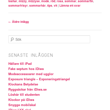
loshar
,
mizzy
,
mizzyse
,
mode
,
röd
,
rosa
,
sommar
,
sommarfin
,
sommarfrisyr
,
sommarhår
,
tips
,
vit
|
Lämna ett svar
Inläggsnavigering
←
Äldre inlägg
Sök
SENASTE INLÄGGEN
Hållare till iPad
Fake septum hos iDiwa
Modeaccessoarer med ugglor
Exposure triangle – Exponeringstriangel
Klockans Betydelse
Ryggsäckar från iDiwa.se
Löshår till studenten
Klockor på iDiwa
Snygga mobilskal
iDiwa LYX-skal