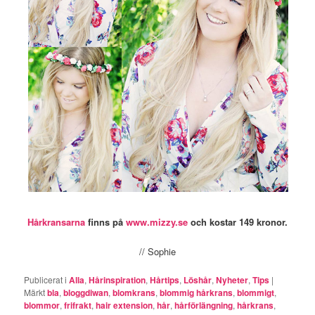
Hårkransarna
finns på
www.mizzy.se
och kostar 149 kronor.
// Sophie
Publicerat i
Alla
,
Hårinspiration
,
Hårtips
,
Löshår
,
Nyheter
,
Tips
|
Märkt
bla
,
bloggdiwan
,
blomkrans
,
blommig hårkrans
,
blommigt
,
blommor
,
frifrakt
,
hair extension
,
hår
,
hårförlängning
,
hårkrans
,