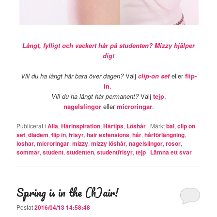
Långt, fylligt och vackert hår på studenten? Mizzy hjälper
dig!
Vill du ha långt hår bara över dagen?
Välj
clip-on set
eller
flip-
in.
Vill du ha långt hår permanent?
Välj
tejp
,
nagelslingor
eller
microringar
.
Publicerat i
Alla
,
Hårinspiration
,
Hårtips
,
Löshår
|
Märkt
bal
,
clip on
set
,
diadem
,
flip in
,
frisyr
,
hair extensions
,
hår
,
hårförlängning
,
loshar
,
microringar
,
mizzy
,
mizzy löshår
,
nagelslingor
,
rosor
,
sommar
,
student
,
studenten
,
studentfrisyr
,
tejp
|
Lämna ett svar
Spring is in the (h)air!
Postat
2016/04/13 14:58:48