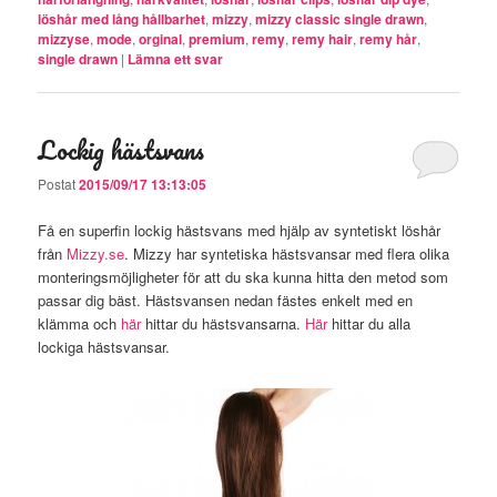
löshår med lång hållbarhet
,
mizzy
,
mizzy classic single drawn
,
mizzyse
,
mode
,
orginal
,
premium
,
remy
,
remy hair
,
remy hår
,
single drawn
|
Lämna ett svar
Lockig hästsvans
Postat
2015/09/17 13:13:05
Få en superfin lockig hästsvans med hjälp av syntetiskt löshår
från
Mizzy.se
. Mizzy har syntetiska hästsvansar med flera olika
monteringsmöjligheter för att du ska kunna hitta den metod som
passar dig bäst. Hästsvansen nedan fästes enkelt med en
klämma och
här
hittar du hästsvansarna.
Här
hittar du alla
lockiga hästsvansar.