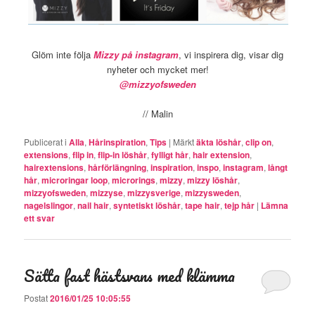
Glöm inte följa
Mizzy på instagram
, vi inspirera dig, visar dig
nyheter och mycket mer!
@mizzyofsweden
// Malin
Publicerat i
Alla
,
Hårinspiration
,
Tips
|
Märkt
äkta löshår
,
clip on
,
extensions
,
flip in
,
flip-in löshår
,
fylligt hår
,
hair extension
,
hairextensions
,
hårförlängning
,
inspiration
,
inspo
,
instagram
,
långt
hår
,
microringar loop
,
microrings
,
mizzy
,
mizzy löshår
,
mizzyofsweden
,
mizzyse
,
mizzysverige
,
mizzysweden
,
nagelslingor
,
nail hair
,
syntetiskt löshår
,
tape hair
,
tejp hår
|
Lämna
ett svar
Sätta fast hästsvans med klämma
Postat
2016/01/25 10:05:55