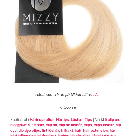
Håret som visas på bilden hittas
här.
// Sophie
Publicerat i
Hårinspiration
,
Hårtips
,
Löshår
,
Tips
|
Märkt
5 clip on
,
bloggdiwan
,
classic
,
clip on
,
clip on löshår
,
clips
,
clips löshår
,
dip
dye
,
dip dye clips
,
fint löshår
,
frifrakt
,
hair
,
hair extension
,
hår
,
hårförlängning
,
hårkvalitet
,
loshar
,
löshår clips
,
löshår dip dye
,