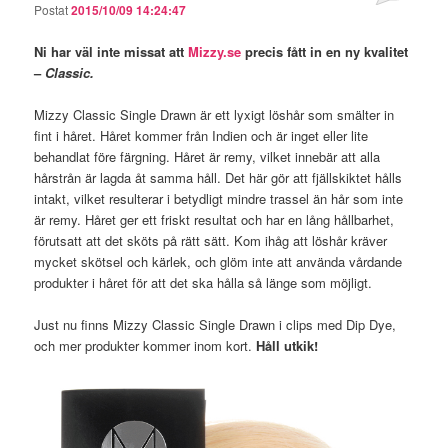
Postat
2015/10/09 14:24:47
Ni har väl inte missat att
Mizzy.se
precis fått in en ny kvalitet
–
Classic.
Mizzy Classic Single Drawn är ett lyxigt löshår som smälter in
fint i håret. Håret kommer från Indien och är inget eller lite
behandlat före färgning. Håret är remy, vilket innebär att alla
hårstrån är lagda åt samma håll. Det här gör att fjällskiktet hålls
intakt, vilket resulterar i betydligt mindre trassel än hår som inte
är remy. Håret ger ett friskt resultat och har en lång hållbarhet,
förutsatt att det sköts på rätt sätt. Kom ihåg att löshår kräver
mycket skötsel och kärlek, och glöm inte att använda vårdande
produkter i håret för att det ska hålla så länge som möjligt.
Just nu finns Mizzy Classic Single Drawn i clips med Dip Dye,
och mer produkter kommer inom kort.
Håll utkik!