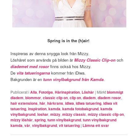
Spring is in the (h)air!
Inspireras av denna snygga look från Mizzy.
Löshåret som används på bilden är
Mizzy Classic Clip-on
och
diademet med rosor
finns också hos Mizzy.
De
vita tatueringarna
kommer från iDiwa.
Bakgrunden är en
tunn vinylbakgrund från Kamda
.
Publicerat i
Alla
,
Fototips
,
Hårinspiration
,
Löshår
|
Märkt
blommigt
diadem
,
blommor
,
classic clip on
,
clip on
,
diadem
,
diadem rosor
,
hair extensions
,
hår
,
hårkrans
,
idiwa
,
idiwa tatuering
,
idiwa vit
tatuering
,
inspiration
,
kamda
,
kamda fotobakgrund
,
kamda
vinylbakgrund
,
loshar
,
mizzy
,
mizzy classic
,
mizzy classic clip on
,
mizzy löshår
,
spring
,
tunn vinylbakgrund
,
tunn vinylbakgrund
kamda
,
vår
,
vinylbakgrund
,
vit tatuering
|
Lämna ett svar