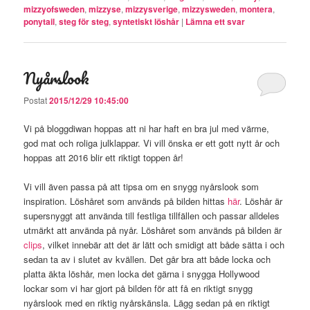
mizzyofsweden
,
mizzyse
,
mizzysverige
,
mizzysweden
,
montera
,
ponytail
,
steg för steg
,
syntetiskt löshår
|
Lämna ett svar
Nyårslook
Postat
2015/12/29 10:45:00
Vi på bloggdiwan hoppas att ni har haft en bra jul med värme,
god mat och roliga julklappar. Vi vill önska er ett gott nytt år och
hoppas att 2016 blir ett riktigt toppen år!
Vi vill även passa på att tipsa om en snygg nyårslook som
inspiration. Löshåret som används på bilden hittas
här
. Löshår är
supersnyggt att använda till festliga tillfällen och passar alldeles
utmärkt att använda på nyår. Löshåret som används på bilden är
clips
, vilket innebär att det är lätt och smidigt att både sätta i och
sedan ta av i slutet av kvällen. Det går bra att både locka och
platta äkta löshår, men locka det gärna i snygga Hollywood
lockar som vi har gjort på bilden för att få en riktigt snygg
nyårslook med en riktig nyårskänsla. Lägg sedan på en riktigt