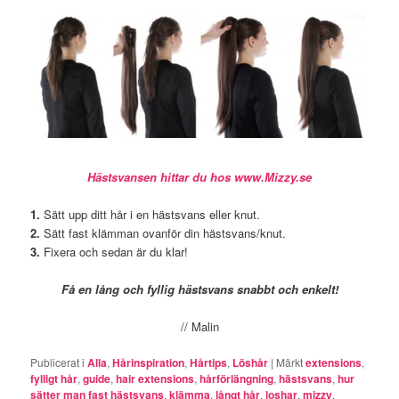
Hästsvansen hittar du hos www.Mizzy.se
1.
Sätt upp ditt hår i en hästsvans eller knut.
2.
Sätt fast klämman ovanför din hästsvans/knut.
3.
Fixera och sedan är du klar!
Få en lång och fyllig hästsvans snabbt och enkelt!
// Malin
Publicerat i
Alla
,
Hårinspiration
,
Hårtips
,
Löshår
|
Märkt
extensions
,
fylligt hår
,
guide
,
hair extensions
,
hårförlängning
,
hästsvans
,
hur
sätter man fast hästsvans
,
klämma
,
långt hår
,
loshar
,
mizzy
,