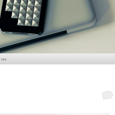
 oss
l