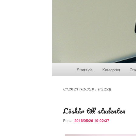
Huvudmeny
Startsida
Kategorier
Om
Hoppa till huvudinnehåll
Hoppa till sekundärt innehål
ETIKETTARKIV:
MIZZY
Löshår till studenten
Postat
2016/05/26 10:02:37