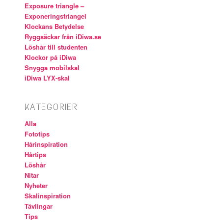
Exposure triangle –
Exponeringstriangel
Klockans Betydelse
Ryggsäckar från iDiwa.se
Löshår till studenten
Klockor på iDiwa
Snygga mobilskal
iDiwa LYX-skal
KATEGORIER
Alla
Fototips
Hårinspiration
Hårtips
Löshår
Nitar
Nyheter
Skalinspiration
Tävlingar
Tips