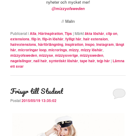
nyheter och mycket mer!
@mizzyofsweden
// Malin
Publicerat i
Alla
,
Hårinspiration
,
Tips
|
Märkt
äkta löshår
,
clip on
,
extensions
,
flip in
,
flip-in löshår
,
fylligt hår
,
hair extension
,
hairextensions
,
hårförlängning
,
inspiration
,
inspo
,
instagram
,
långt
hår
,
microringar loop
,
microrings
,
mizzy
,
mizzy löshår
,
mizzyofsweden
,
mizzyse
,
mizzysverige
,
mizzysweden
,
nagelslingor
,
nail hair
,
syntetiskt löshår
,
tape hair
,
tejp hår
|
Lämna
ett svar
Frisyr till Student
Postat
2015/05/19 13:35:02