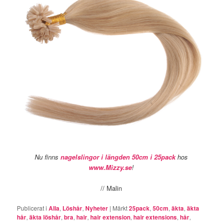
Nu finns
nagelslingor i längden 50cm i 25pack
hos
www.Mizzy.se
!
// Malin
Publicerat i
Alla
,
Löshår
,
Nyheter
|
Märkt
25pack
,
50cm
,
äkta
,
äkta
hår
,
äkta löshår
,
bra
,
hair
,
hair extension
,
hair extensions
,
hår
,