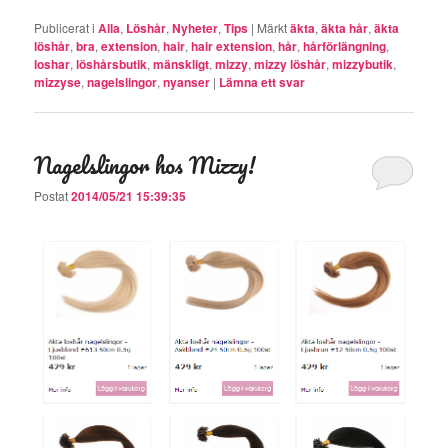
Publicerat i
Alla
,
Löshår
,
Nyheter
,
Tips
|
Märkt
äkta
,
äkta hår
,
äkta
löshår
,
bra
,
extension
,
hair
,
hair extension
,
hår
,
hårförlängning
,
loshar
,
löshårsbutik
,
mänskligt
,
mizzy
,
mizzy löshår
,
mizzybutik
,
mizzyse
,
nagelslingor
,
nyanser
|
Lämna ett svar
Nagelslingor hos Mizzy!
Postat
2014/05/21 15:39:35