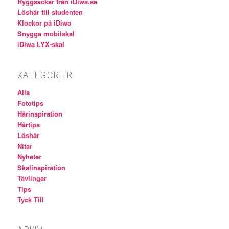
Ryggsäckar från iDiwa.se
Löshår till studenten
Klockor på iDiwa
Snygga mobilskal
iDiwa LYX-skal
KATEGORIER
Alla
Fototips
Hårinspiration
Hårtips
Löshår
Nitar
Nyheter
Skalinspiration
Tävlingar
Tips
Tyck Till