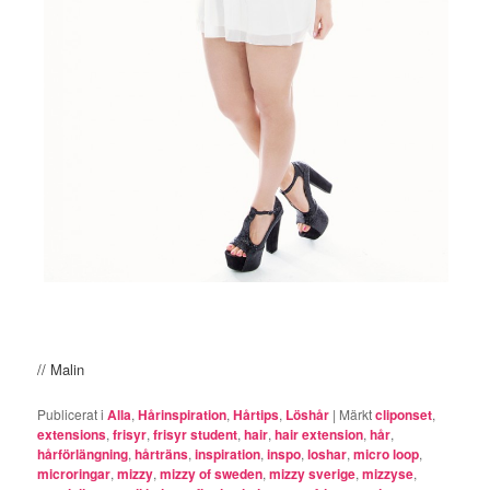
// Malin
Publicerat i
Alla
,
Hårinspiration
,
Hårtips
,
Löshår
|
Märkt
cliponset
,
extensions
,
frisyr
,
frisyr student
,
hair
,
hair extension
,
hår
,
hårförlängning
,
hårträns
,
inspiration
,
inspo
,
loshar
,
micro loop
,
microringar
,
mizzy
,
mizzy of sweden
,
mizzy sverige
,
mizzyse
,