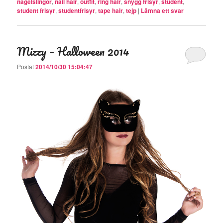
nagelslingor
,
nail hair
,
outfit
,
ring hair
,
snygg frisyr
,
student
,
student frisyr
,
studentfrisyr
,
tape hair
,
tejp
|
Lämna ett svar
Mizzy – Halloween 2014
Postat
2014/10/30 15:04:47