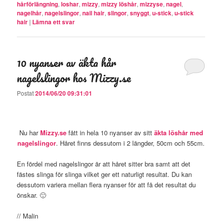
hårförlängning
,
loshar
,
mizzy
,
mizzy löshår
,
mizzyse
,
nagel
,
nagelhår
,
nagelslingor
,
nail hair
,
slingor
,
snyggt
,
u-stick
,
u-stick
hair
|
Lämna ett svar
10 nyanser av äkta hår
nagelslingor hos Mizzy.se
Postat
2014/06/20 09:31:01
Nu har
Mizzy.se
fått in hela 10 nyanser av sitt
äkta löshår med
nagelslingor
. Håret finns dessutom i 2 längder, 50cm och 55cm.
En fördel med nagelslingor är att håret sitter bra samt att det
fästes slinga för slinga vilket ger ett naturligt resultat. Du kan
dessutom variera mellan flera nyanser för att få det resultat du
önskar. 🙂
// Malin