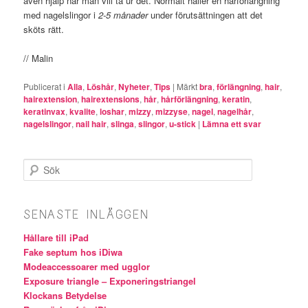
även hjälp när man vill ta ur det. Normalt håller en hårförlängning
med nagelslingor i
2-5 månader
under förutsättningen att det
sköts rätt.
// Malin
Publicerat i
Alla
,
Löshår
,
Nyheter
,
Tips
|
Märkt
bra
,
förlängning
,
hair
,
hairextension
,
hairextensions
,
hår
,
hårförlängning
,
keratin
,
keratinvax
,
kvalite
,
loshar
,
mizzy
,
mizzyse
,
nagel
,
nagelhår
,
nagelslingor
,
nail hair
,
slinga
,
slingor
,
u-stick
|
Lämna ett svar
Sök
SENASTE INLÄGGEN
Hållare till iPad
Fake septum hos iDiwa
Modeaccessoarer med ugglor
Exposure triangle – Exponeringstriangel
Klockans Betydelse