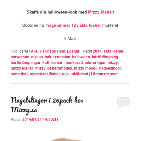
Skaffa din halloween-look med
Mizzy löshår
!
Modellen har
färgnummer 12 i äkta löshår
monterat.
// Malin
Publicerat i
Alla
,
Hårinspiration
,
Löshår
|
Märkt
2014
,
äkta löshår
,
catwoman
,
clip on
,
hair extension
,
halloween
,
hårförlängning
,
hårförlängningar
,
katt
,
loshar
,
maskerad
,
microringar
,
mizzy
,
mizzy löshår
,
mizzy löshårsmodell
,
mizzy modell
,
nagelslingor
,
syntethår
,
syntetiskt löshår
,
tejp
,
utklädnad
|
Lämna ett svar
Nagelslingor i 25pack hos
Mizzy.se
Postat
2014/07/21 14:50:31