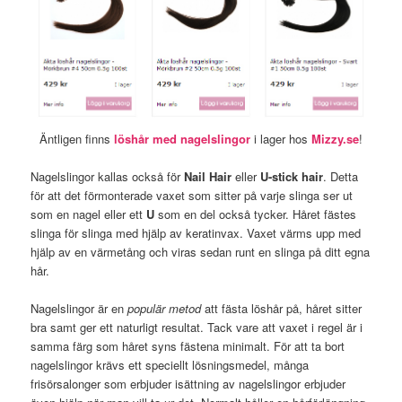
Äntligen finns
löshår med nagelslingor
i lager hos
Mizzy.se
!
Nagelslingor kallas också för
Nail Hair
eller
U-stick hair
. Detta
för att det förmonterade vaxet som sitter på varje slinga ser ut
som en nagel eller ett
U
som en del också tycker. Håret fästes
slinga för slinga med hjälp av keratinvax. Vaxet värms upp med
hjälp av en värmetång och viras sedan runt en slinga på ditt egna
hår.
Nagelslingor är en
populär metod
att fästa löshår på, håret sitter
bra samt ger ett naturligt resultat. Tack vare att vaxet i regel är i
samma färg som håret syns fästena minimalt. För att ta bort
nagelslingor krävs ett speciellt lösningsmedel, många
frisörsalonger som erbjuder isättning av nagelslingor erbjuder