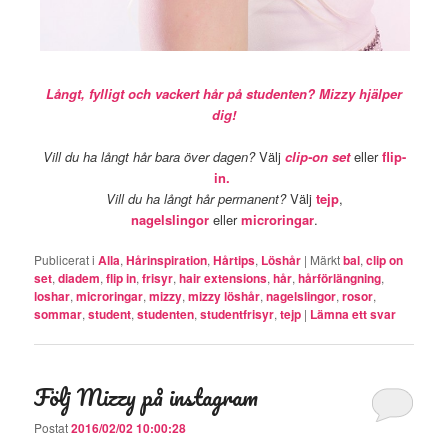
Långt, fylligt och vackert hår på studenten? Mizzy hjälper
dig!
Vill du ha långt hår bara över dagen?
Välj
clip-on set
eller
flip-
in.
Vill du ha långt hår permanent?
Välj
tejp
,
nagelslingor
eller
microringar
.
Publicerat i
Alla
,
Hårinspiration
,
Hårtips
,
Löshår
|
Märkt
bal
,
clip on
set
,
diadem
,
flip in
,
frisyr
,
hair extensions
,
hår
,
hårförlängning
,
loshar
,
microringar
,
mizzy
,
mizzy löshår
,
nagelslingor
,
rosor
,
sommar
,
student
,
studenten
,
studentfrisyr
,
tejp
|
Lämna ett svar
Följ Mizzy på instagram
Postat
2016/02/02 10:00:28