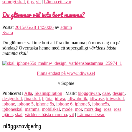
somrigt skal
,
tips
,
vit
|
Lämna ett svar
Du glömmer väl inte bort mamma?
Postat
2015/05/28 14:50:06
av
admin
Svara
Du glömmer väl inte bort att fira din mamma på mors dag nu på
söndag? Överraska henne med ett supergulligt
världens bästa
mamma skal!
Finns endast på www.idiwa.se!
// Sophie
Publicerat i
Alla
,
Skalinspiration
|
Märkt
bloggdiwan
,
case
,
design
,
designskal
,
fina skal
,
hjärta
,
idiwa
,
idiwabutik
,
idiwase
,
idiwaskal
,
iphone
,
iphone 5
,
iphone 5s
,
iphone 6
,
iphone5
,
iphone5s
,
iphoneskal
,
mamma
,
mobilskal
,
mode
,
mor
,
mors dag
,
rosa
,
rosa
hjärta
,
skal
,
världens bästa mamma
,
vit
|
Lämna ett svar
Inläggsnavigering