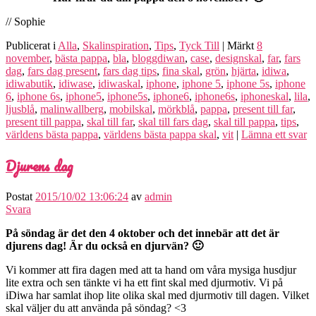
// Sophie
Publicerat i
Alla
,
Skalinspiration
,
Tips
,
Tyck Till
|
Märkt
8
november
,
bästa pappa
,
bla
,
bloggdiwan
,
case
,
designskal
,
far
,
fars
dag
,
fars dag present
,
fars dag tips
,
fina skal
,
grön
,
hjärta
,
idiwa
,
idiwabutik
,
idiwase
,
idiwaskal
,
iphone
,
iphone 5
,
iphone 5s
,
iphone
6
,
iphone 6s
,
iphone5
,
iphone5s
,
iphone6
,
iphone6s
,
iphoneskal
,
lila
,
ljusblå
,
malinwallberg
,
mobilskal
,
mörkblå
,
pappa
,
present till far
,
present till pappa
,
skal till far
,
skal till fars dag
,
skal till pappa
,
tips
,
världens bästa pappa
,
världens bästa pappa skal
,
vit
|
Lämna ett svar
Djurens dag
Postat
2015/10/02 13:06:24
av
admin
Svara
På söndag är det den 4 oktober och det innebär att det är
djurens dag! Är du också en djurvän? 🙂
Vi kommer att fira dagen med att ta hand om våra mysiga husdjur
lite extra och sen tänkte vi ha ett fint skal med djurmotiv. Vi på
iDiwa har samlat ihop lite olika skal med djurmotiv till dagen. Vilket
skal väljer du att använda på söndag? <3