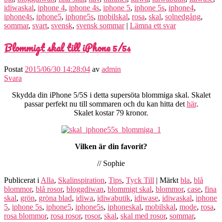
idiwaskal
,
iphone 4
,
iphone 4s
,
iphone 5
,
iphone 5s
,
iphone4
,
iphone4s
,
iphone5
,
iphone5s
,
mobilskal
,
rosa
,
skal
,
solnedgång
,
sommar
,
svart
,
svensk
,
svensk sommar
|
Lämna ett svar
Blommigt skal till iPhone 5/5s
Postat
2015/06/30 14:28:04
av
admin
Svara
Skydda din iPhone 5/5S i detta supersöta blommiga skal. Skalet
passar perfekt nu till sommaren och du kan hitta det
här
.
Skalet kostar 79 kronor.
Vilken är din favorit?
// Sophie
Publicerat i
Alla
,
Skalinspiration
,
Tips
,
Tyck Till
|
Märkt
bla
,
blå
blommor
,
blå rosor
,
bloggdiwan
,
blommigt skal
,
blommor
,
case
,
fina
skal
,
grön
,
gröna blad
,
idiwa
,
idiwabutik
,
idiwase
,
idiwaskal
,
iphone
5
,
iphone 5s
,
iphone5
,
iphone5s
,
iphoneskal
,
mobilskal
,
mode
,
rosa
,
rosa blommor
,
rosa rosor
,
rosor
,
skal
,
skal med rosor
,
sommar
,