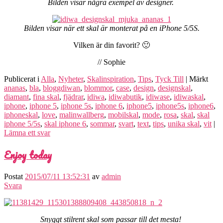
Bilden visar några exempel av designer.
Bilden visar när ett skal är monterat på en iPhone 5/5S.
Vilken är din favorit? 🙂
// Sophie
Publicerat i
Alla
,
Nyheter
,
Skalinspiration
,
Tips
,
Tyck Till
|
Märkt
ananas
,
bla
,
bloggdiwan
,
blommor
,
case
,
design
,
designskal
,
diamant
,
fina skal
,
fjädrar
,
idiwa
,
idiwabutik
,
idiwase
,
idiwaskal
,
iphone
,
iphone 5
,
iphone 5s
,
iphone 6
,
iphone5
,
iphone5s
,
iphone6
,
iphoneskal
,
love
,
malinwallberg
,
mobilskal
,
mode
,
rosa
,
skal
,
skal
iphone 5/5s
,
skal iphone 6
,
sommar
,
svart
,
text
,
tips
,
unika skal
,
vit
|
Lämna ett svar
Enjoy today
Postat
2015/07/11 13:52:31
av
admin
Svara
Snyggt stilrent skal som passar till det mesta!