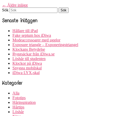
←
Äldre inlägg
Sök
Senaste inläggen
Hållare till iPad
Fake septum hos iDiwa
Modeaccessoarer med ugglor
Exposure triangle – Exponeringstriangel
Klockans Betydelse
Ryggsäckar från iDiwa.se
Löshår till studenten
Klockor på iDiwa
Snygga mobilskal
iDiwa LYX-skal
Kategorier
Alla
Fototips
Hårinspiration
Hårtips
Löshår