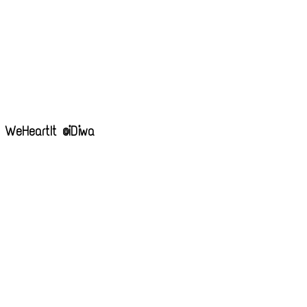
WeHeartIt @iDiwa