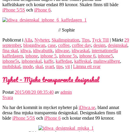
kaffeälskare och kostar endast 89 kronor. Skalen finns till både
iPhone 5/5S
och
iPhone 6
.
// Sophie
Publicerat i
Alla
,
Nyheter
,
Skalinspiration
,
Tips
,
Tyck Till
|
Märkt
29
september
,
bloggdiwan
,
case
,
coffee
,
coffee day
,
design
,
designskal
,
fina skal
,
idiwa
,
idiwabutik
,
idiwase
,
idiwaskal
,
internationella
kaffedagen
,
iphone
,
iphone 5
,
iphone 5s
,
iphone 6
,
iphone5
,
iphone5s
,
iphoneskal
,
kaffe
,
kaffedag
,
kaffeskal
,
malinwallberg
,
mobilskal
,
mode
,
skal
,
svart
,
tips
,
vit
|
Lämna ett svar
Nyhet – Mjuka transparenta designskal
Postat
2015/08/20 08:35:40
av
admin
Svara
Nu har det kommit in mycket nyheter på
iDiwa.se
, bland annat
dessa fina mjuka transparenta designskal. Designskalen finns till
både
iPhone 5/5S
och
iPhone 6
och kostar endast 99 kronor.