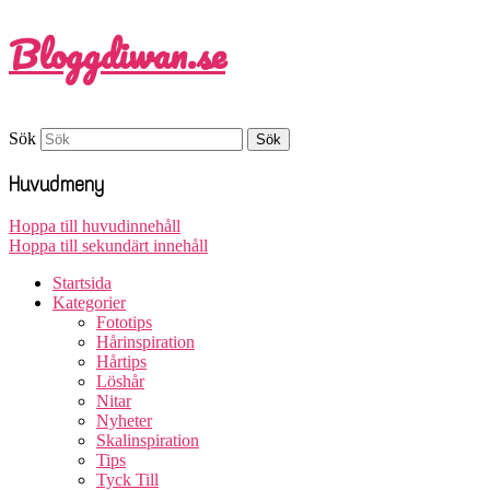
Bloggdiwan.se
Sök
Huvudmeny
Hoppa till huvudinnehåll
Hoppa till sekundärt innehåll
Startsida
Kategorier
Fototips
Hårinspiration
Hårtips
Löshår
Nitar
Nyheter
Skalinspiration
Tips
Tyck Till