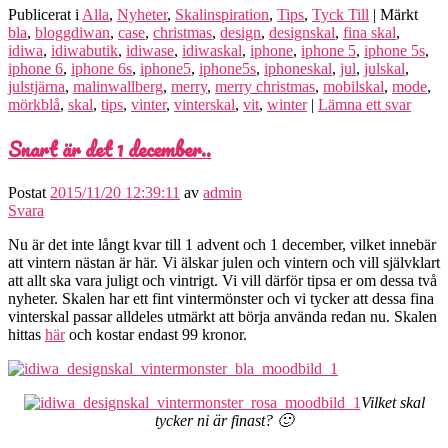
Publicerat i
Alla
,
Nyheter
,
Skalinspiration
,
Tips
,
Tyck Till
|
Märkt
bla
,
bloggdiwan
,
case
,
christmas
,
design
,
designskal
,
fina skal
,
idiwa
,
idiwabutik
,
idiwase
,
idiwaskal
,
iphone
,
iphone 5
,
iphone 5s
,
iphone 6
,
iphone 6s
,
iphone5
,
iphone5s
,
iphoneskal
,
jul
,
julskal
,
julstjärna
,
malinwallberg
,
merry
,
merry christmas
,
mobilskal
,
mode
,
mörkblå
,
skal
,
tips
,
vinter
,
vinterskal
,
vit
,
winter
|
Lämna ett svar
Snart är det 1 december..
Postat
2015/11/20 12:39:11
av
admin
Svara
Nu är det inte långt kvar till 1 advent och 1 december, vilket innebär
att vintern nästan är här. Vi älskar julen och vintern och vill självklart
att allt ska vara juligt och vintrigt. Vi vill därför tipsa er om dessa två
nyheter. Skalen har ett fint vintermönster och vi tycker att dessa fina
vinterskal passar alldeles utmärkt att börja använda redan nu. Skalen
hittas
här
och kostar endast 99 kronor.
Vilket skal
tycker ni är finast? 🙂