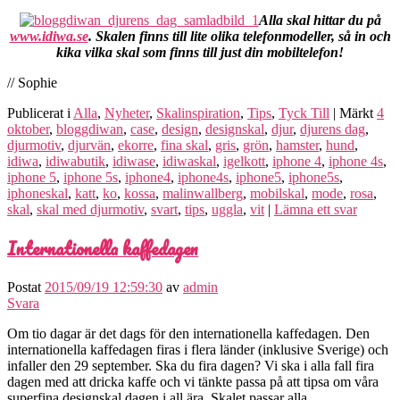
Alla skal hittar du på
www.idiwa.se
. Skalen finns till lite olika telefonmodeller, så in och
kika vilka skal som finns till just din mobiltelefon!
// Sophie
Publicerat i
Alla
,
Nyheter
,
Skalinspiration
,
Tips
,
Tyck Till
|
Märkt
4
oktober
,
bloggdiwan
,
case
,
design
,
designskal
,
djur
,
djurens dag
,
djurmotiv
,
djurvän
,
ekorre
,
fina skal
,
gris
,
grön
,
hamster
,
hund
,
idiwa
,
idiwabutik
,
idiwase
,
idiwaskal
,
igelkott
,
iphone 4
,
iphone 4s
,
iphone 5
,
iphone 5s
,
iphone4
,
iphone4s
,
iphone5
,
iphone5s
,
iphoneskal
,
katt
,
ko
,
kossa
,
malinwallberg
,
mobilskal
,
mode
,
rosa
,
skal
,
skal med djurmotiv
,
svart
,
tips
,
uggla
,
vit
|
Lämna ett svar
Internationella kaffedagen
Postat
2015/09/19 12:59:30
av
admin
Svara
Om tio dagar är det dags för den internationella kaffedagen. Den
internationella kaffedagen firas i flera länder (inklusive Sverige) och
infaller den 29 september. Ska du fira dagen? Vi ska i alla fall fira
dagen med att dricka kaffe och vi tänkte passa på att tipsa om våra
superfina designskal dagen i all ära. Skalet passar alla