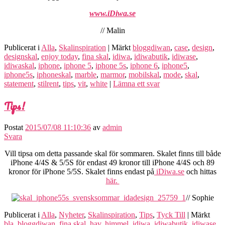
www.iDiwa.se
// Malin
Publicerat i
Alla
,
Skalinspiration
|
Märkt
bloggdiwan
,
case
,
design
,
designskal
,
enjoy today
,
fina skal
,
idiwa
,
idiwabutik
,
idiwase
,
idiwaskal
,
iphone
,
iphone 5
,
iphone 5s
,
iphone 6
,
iphone5
,
iphone5s
,
iphoneskal
,
marble
,
marmor
,
mobilskal
,
mode
,
skal
,
statement
,
stilrent
,
tips
,
vit
,
white
|
Lämna ett svar
Tips!
Postat
2015/07/08 11:10:36
av
admin
Svara
Vill tipsa om detta passande skal för sommaren. Skalet finns till både
iPhone 4/4S & 5/5S för endast 49 kronor till iPhone 4/4S och 89
kronor för iPhone 5/5S. Skalet finns endast på
iDiwa.se
och hittas
här.
// Sophie
Publicerat i
Alla
,
Nyheter
,
Skalinspiration
,
Tips
,
Tyck Till
|
Märkt
bla
,
bloggdiwan
,
fina skal
,
hav
,
himmel
,
idiwa
,
idiwabutik
,
idiwase
,