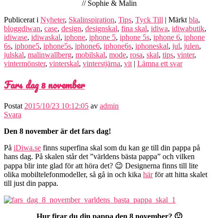
// Sophie & Malin
Publicerat i
Nyheter
,
Skalinspiration
,
Tips
,
Tyck Till
|
Märkt
bla
,
bloggdiwan
,
case
,
design
,
designskal
,
fina skal
,
idiwa
,
idiwabutik
,
idiwase
,
idiwaskal
,
iphone
,
iphone 5
,
iphone 5s
,
iphone 6
,
iphone
6s
,
iphone5
,
iphone5s
,
iphone6
,
iphone6s
,
iphoneskal
,
jul
,
julen
,
julskal
,
malinwallberg
,
mobilskal
,
mode
,
rosa
,
skal
,
tips
,
vinter
,
vintermönster
,
vinterskal
,
vinterstjärna
,
vit
|
Lämna ett svar
Fars dag 8 november
Postat
2015/10/23 10:12:05
av
admin
Svara
Den 8 november är det fars dag!
På
iDiwa.se
finns superfina skal som du kan ge till din pappa på
hans dag. På skalen står det ”världens bästa pappa” och vilken
pappa blir inte glad för att höra det? 😉 Designerna finns till lite
olika mobiltelefonmodeller, så gå in och kika
här
för att hitta skalet
till just din pappa.
Hur firar du din pappa den 8 november? 🙂