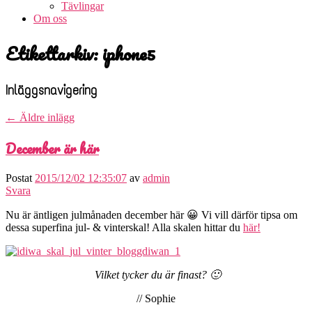
Tävlingar
Om oss
Etikettarkiv:
iphone5
Inläggsnavigering
←
Äldre inlägg
December är här
Postat
2015/12/02 12:35:07
av
admin
Svara
Nu är äntligen julmånaden december här 😀 Vi vill därför tipsa om
dessa superfina jul- & vinterskal! Alla skalen hittar du
här!
Vilket tycker du är finast? 🙂
// Sophie