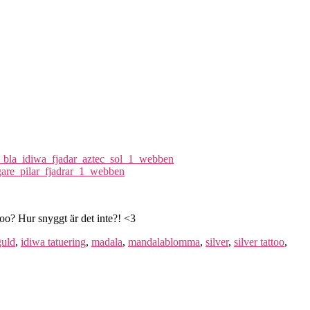
too? Hur snyggt är det inte?! <3
guld
,
idiwa tatuering
,
madala
,
mandalablomma
,
silver
,
silver tattoo
,