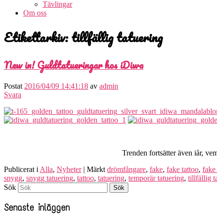
Tävlingar
Om oss
Etikettarkiv:
tillfällig tatuering
New in! Guldtatueringar hos iDiwa
Postat
2016/04/09 14:41:18
av
admin
Svara
Trenden fortsätter även iår, ve
Publicerat i
Alla
,
Nyheter
|
Märkt
drömfångare
,
fake
,
fake tattoo
,
fake
snygg
,
snygg tatuering
,
tattoo
,
tatuering
,
temporär tatuering
,
tillfällig 
Sök
Senaste inläggen