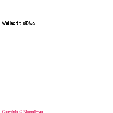
WeHeartIt @iDiwa
Copyright © Bloggdiwan