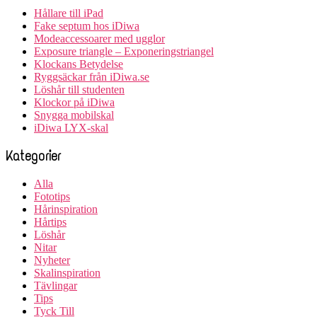
Hållare till iPad
Fake septum hos iDiwa
Modeaccessoarer med ugglor
Exposure triangle – Exponeringstriangel
Klockans Betydelse
Ryggsäckar från iDiwa.se
Löshår till studenten
Klockor på iDiwa
Snygga mobilskal
iDiwa LYX-skal
Kategorier
Alla
Fototips
Hårinspiration
Hårtips
Löshår
Nitar
Nyheter
Skalinspiration
Tävlingar
Tips
Tyck Till