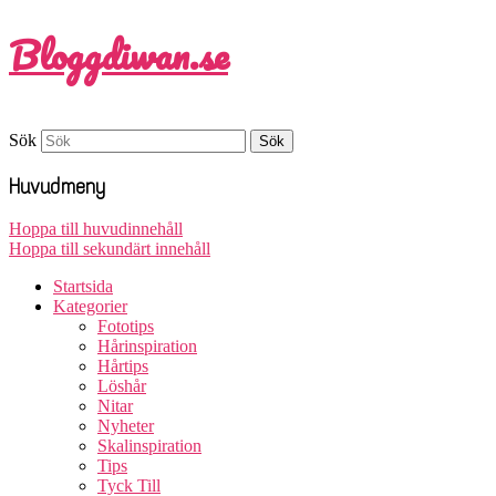
Bloggdiwan.se
Sök
Huvudmeny
Hoppa till huvudinnehåll
Hoppa till sekundärt innehåll
Startsida
Kategorier
Fototips
Hårinspiration
Hårtips
Löshår
Nitar
Nyheter
Skalinspiration
Tips
Tyck Till