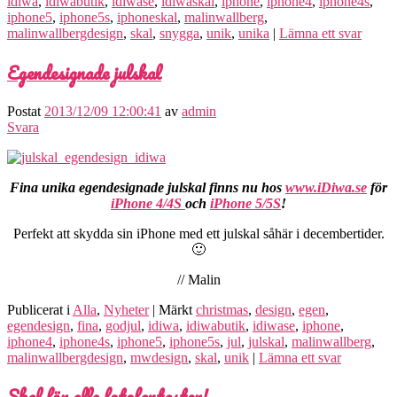
idiwa
,
idiwabutik
,
idiwase
,
idiwaskal
,
iphone
,
iphone4
,
iphone4s
,
iphone5
,
iphone5s
,
iphoneskal
,
malinwallberg
,
malinwallbergdesign
,
skal
,
snygga
,
unik
,
unika
|
Lämna ett svar
Egendesignade julskal
Postat
2013/12/09 12:00:41
av
admin
Svara
Fina unika egendesignade julskal finns nu hos
www.iDiwa.se
för
iPhone 4/4S
och
iPhone 5/5S
!
Perfekt att skydda sin iPhone med ett julskal såhär i decembertider.
🙂
// Malin
Publicerat i
Alla
,
Nyheter
|
Märkt
christmas
,
design
,
egen
,
egendesign
,
fina
,
godjul
,
idiwa
,
idiwabutik
,
idiwase
,
iphone
,
iphone4
,
iphone4s
,
iphone5
,
iphone5s
,
jul
,
julskal
,
malinwallberg
,
malinwallbergdesign
,
mwdesign
,
skal
,
unik
|
Lämna ett svar
Skal för alla fotofantaster!