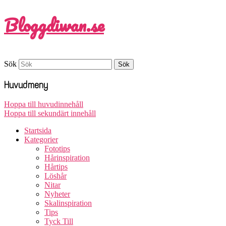
Bloggdiwan.se
Sök
Huvudmeny
Hoppa till huvudinnehåll
Hoppa till sekundärt innehåll
Startsida
Kategorier
Fototips
Hårinspiration
Hårtips
Löshår
Nitar
Nyheter
Skalinspiration
Tips
Tyck Till