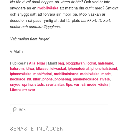
Nu får vi väl ändå hoppas att våren är här?
Och vad är inte
snyggare än en
mobilväska
att matcha din outfit med? Smidigt
och snyggt sätt att förvara sin mobil på. Mobilväskan är
dessutom så pass rymlig att det får plats
bankkort, ID-kort,
sedlar och enstaka läppglans
.
Välj mellan flera färger!
// Malin
Publicerat i
Alla
,
Nitar
|
Märkt
bag
,
bloggdiwan
,
fodral
,
halsband
,
halsrem
,
idiwa
,
idiwase
,
idiwaskal
,
iphonefodral
,
iphonehalsband
,
iphoneväska
,
mobilfodral
,
mobilhalsband
,
mobilväska
,
mode
,
necklace
,
nit
,
nitar
,
phone
,
phonebag
,
phonenecklace
,
rivets
,
snygg
,
spring
,
studs
,
svartanitar
,
tips
,
vår
,
vårmode
,
väska
|
Lämna ett svar
Sök
SENASTE INLÄGGEN