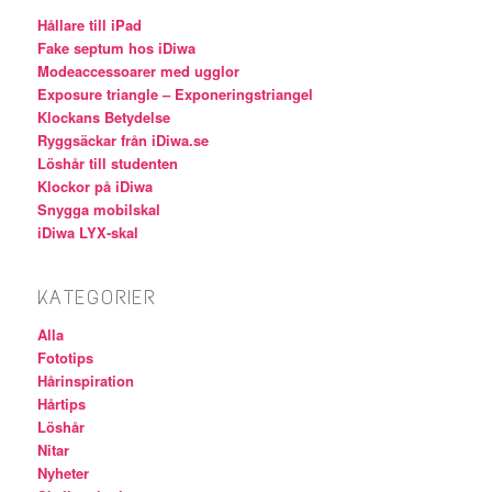
Hållare till iPad
Fake septum hos iDiwa
Modeaccessoarer med ugglor
Exposure triangle – Exponeringstriangel
Klockans Betydelse
Ryggsäckar från iDiwa.se
Löshår till studenten
Klockor på iDiwa
Snygga mobilskal
iDiwa LYX-skal
KATEGORIER
Alla
Fototips
Hårinspiration
Hårtips
Löshår
Nitar
Nyheter