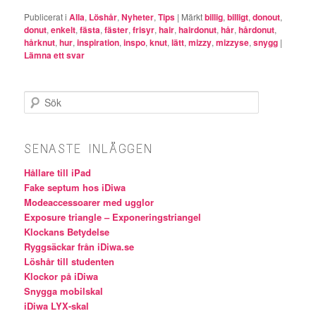
Publicerat i
Alla
,
Löshår
,
Nyheter
,
Tips
|
Märkt
billig
,
billigt
,
donout
,
donut
,
enkelt
,
fästa
,
fäster
,
frisyr
,
hair
,
hairdonut
,
hår
,
hårdonut
,
hårknut
,
hur
,
inspiration
,
inspo
,
knut
,
lätt
,
mizzy
,
mizzyse
,
snygg
|
Lämna ett svar
Sök
SENASTE INLÄGGEN
Hållare till iPad
Fake septum hos iDiwa
Modeaccessoarer med ugglor
Exposure triangle – Exponeringstriangel
Klockans Betydelse
Ryggsäckar från iDiwa.se
Löshår till studenten
Klockor på iDiwa
Snygga mobilskal
iDiwa LYX-skal