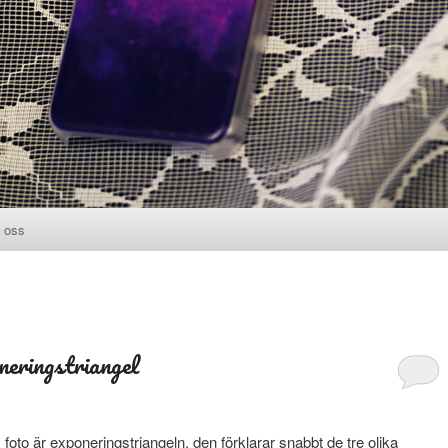
 oss
l
neringstriangel
 foto är exponeringstriangeln, den förklarar snabbt de tre olika