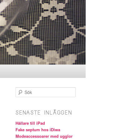
Sök
SENASTE INLÄGGEN
Hållare till iPad
Fake septum hos iDiwa
Modeaccessoarer med ugglor