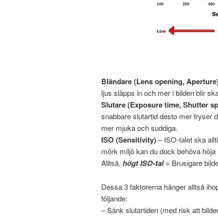
Bländare (Lens opening, Aperture
ljus släpps in och mer i bilden blir ska
Slutare (Exposure time, Shutter s
snabbare slutartid desto mer fryser du
mer mjuka och suddiga.
ISO (Sensitivity)
– ISO-talet ska allt
mörk miljö kan du dock behöva höja IS
Alltså,
högt ISO-tal
= Brusigare bilde
Dessa 3 faktorerna hänger alltså ihop
följande:
– Sänk slutartiden (med risk att bild