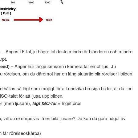
)
– Anges i F-tal, ju högre tal desto mindre är bländaren och mindre
rpt.
peed)
– Anger hur länge sensorn i kamera tar emot ljus. Ju
 rörelsen, om du däremot har en lång slutartid blir rörelser i bilden
id hållas så lågt som möjligt för att undvika brusiga bilder, är du i en
O-talet för att ljusa upp bilden.
r (men ljusare),
lågt ISO-tal
= Inget brus
, vill du exempelvis få en bild ljusare? Då kan du göra något av
en får rörelseoskärpa)