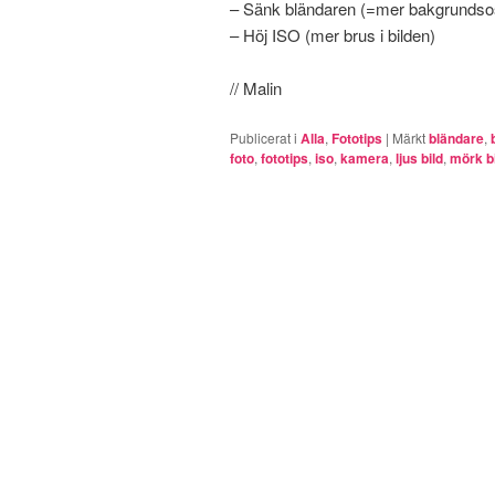
– Sänk bländaren (=mer bakgrundso
– Höj ISO (mer brus i bilden)
// Malin
Publicerat i
Alla
,
Fototips
|
Märkt
bländare
,
foto
,
fototips
,
iso
,
kamera
,
ljus bild
,
mörk b