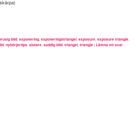
skärpa)
brusig bild
,
exponering
,
exponeringstriangel
,
exposure
,
exposure triangle
,
ild
,
nybörjartips
,
slutare
,
suddig bild
,
triangel
,
triangle
|
Lämna ett svar