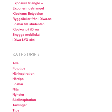
Exposure triangle –
Exponeringstriangel
Klockans Betydelse
Ryggsäckar från iDiwa.se
Löshår till studenten
Klockor på iDiwa
Snygga mobilskal
iDiwa LYX-skal
KATEGORIER
Alla
Fototips
Hårinspiration
Hårtips
Löshår
Nitar
Nyheter
Skalinspiration
Tävlingar
Tips