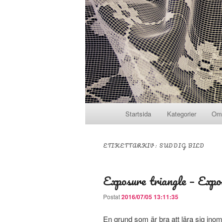
Huvudmeny
Startsida
Kategorier
Om
Hoppa till huvudinnehåll
Hoppa till sekundärt innehål
ETIKETTARKIV:
SUDDIG BILD
Exposure triangle – Expo
Postat
2016/07/05 13:11:35
En grund som är bra att lära sig inom