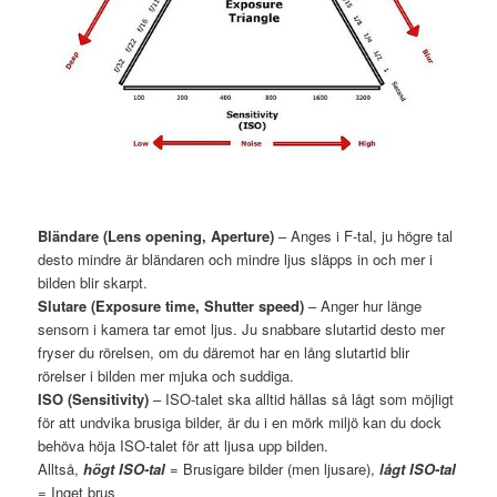
Bländare (Lens opening, Aperture)
– Anges i F-tal, ju högre tal
desto mindre är bländaren och mindre ljus släpps in och mer i
bilden blir skarpt.
Slutare (Exposure time, Shutter speed)
– Anger hur länge
sensorn i kamera tar emot ljus. Ju snabbare slutartid desto mer
fryser du rörelsen, om du däremot har en lång slutartid blir
rörelser i bilden mer mjuka och suddiga.
ISO (Sensitivity)
– ISO-talet ska alltid hållas så lågt som möjligt
för att undvika brusiga bilder, är du i en mörk miljö kan du dock
behöva höja ISO-talet för att ljusa upp bilden.
Alltså,
högt ISO-tal
= Brusigare bilder (men ljusare),
lågt ISO-tal
= Inget brus