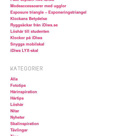
Modeaccessoarer med ugglor
Exposure triangle – Exponeringstriangel
Klockans Betydelse
Ryggsäckar från iDiwa.se
Löshår till studenten
Klockor på iDiwa
Snygga mobilskal
iDiwa LYX-skal
KATEGORIER
Alla
Fototips
Hårinspiration
Hårtips
Löshår
Nitar
Nyheter
Skalinspiration
Tävlingar