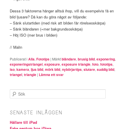
Dessa 3 faktorerna hänger alltså ihop, vill du exempelvis få en
bild ljusare? Då kan du göra något av följande:
– Sänk slutartiden (med risk att bilden får rörelseoskärpa)
– Sänk bländaren (=mer bakgrundsoskärpa)
– Höj ISO (mer brus i bilden)
// Malin
Publicerat i
Alla
,
Fototips
|
Märkt
bländare
,
brusig bild
,
exponering
,
exponeringstriangel
,
exposure
,
exposure triangle
,
foto
,
fototips
,
iso
,
kamera
,
ljus bild
,
mörk bild
,
nybörjartips
,
slutare
,
suddig bild
,
triangel
,
triangle
|
Lämna ett svar
Sök
SENASTE INLÄGGEN
Hållare till iPad
Fake septum hos iDiwa