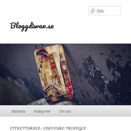
Sök
Bloggdiwan.se
Huvudmeny
Startsida
Kategorier
Om oss
Hoppa till huvudinnehåll
Hoppa till sekundärt innehåll
ETIKETTARKIV:
EXPOSURE TRIANGLE