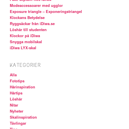
Modeaccessoarer med ugglor
Exposure triangle – Exponeringstriangel
Klockans Betydelse
Ryggsäckar från iDiwa.se
Löshår till studenten
Klockor på iDiwa
Snygga mobilskal
iDiwa LYX-skal
KATEGORIER
Alla
Fototips
Hårinspiration
Hårtips
Löshår
Nitar
Nyheter
Skalinspiration
Tävlingar