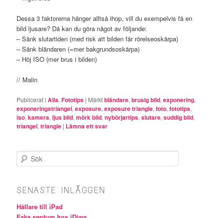
Dessa 3 faktorerna hänger alltså ihop, vill du exempelvis få en
bild ljusare? Då kan du göra något av följande:
– Sänk slutartiden (med risk att bilden får rörelseoskärpa)
– Sänk bländaren (=mer bakgrundsoskärpa)
– Höj ISO (mer brus i bilden)
// Malin
Publicerat i
Alla
,
Fototips
|
Märkt
bländare
,
brusig bild
,
exponering
,
exponeringstriangel
,
exposure
,
exposure triangle
,
foto
,
fototips
,
iso
,
kamera
,
ljus bild
,
mörk bild
,
nybörjartips
,
slutare
,
suddig bild
,
triangel
,
triangle
|
Lämna ett svar
Sök
SENASTE INLÄGGEN
Hållare till iPad
Fake septum hos iDiwa