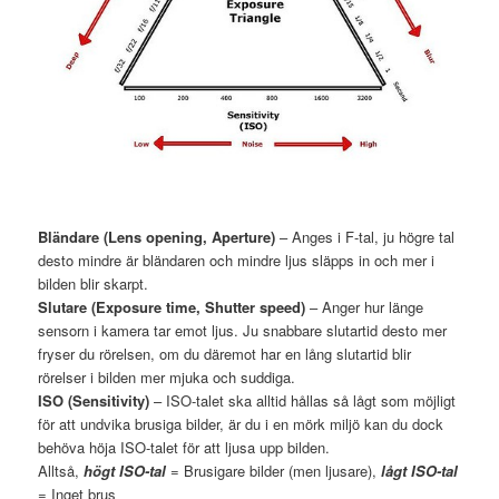
Bländare (Lens opening, Aperture)
– Anges i F-tal, ju högre tal
desto mindre är bländaren och mindre ljus släpps in och mer i
bilden blir skarpt.
Slutare (Exposure time, Shutter speed)
– Anger hur länge
sensorn i kamera tar emot ljus. Ju snabbare slutartid desto mer
fryser du rörelsen, om du däremot har en lång slutartid blir
rörelser i bilden mer mjuka och suddiga.
ISO (Sensitivity)
– ISO-talet ska alltid hållas så lågt som möjligt
för att undvika brusiga bilder, är du i en mörk miljö kan du dock
behöva höja ISO-talet för att ljusa upp bilden.
Alltså,
högt ISO-tal
= Brusigare bilder (men ljusare),
lågt ISO-tal
= Inget brus