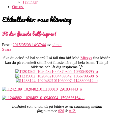
Tävlingar
Om oss
Etikettarkiv:
rosa klänning
Få den finaste balfrisyren!
Postat
2015/05/08 14:37:44
av
admin
Svara
Ska du också på bal snart? I så fall titta hit! Med
Mizzys
fina löshår
kan du på ett enkelt sätt få det finaste håret på hela balen. Titta på
bilderna och låt dig inspireras 🙂
Löshåret som används på bilden är en blandning mellan
färgnummer
#24
&
#12.