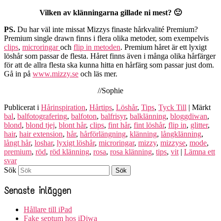
Vilken av klänningarna gillade ni mest? 🙂
PS.
Du har väl inte missat Mizzys finaste hårkvalité Premium?
Premium single drawn finns i flera olika metoder, som exempelvis
clips
,
microringar
och
flip in metoden
. Premium håret är ett lyxigt
löshår som passar de flesta. Håret finns även i många olika hårfärger
för att de allra flesta ska kunna hitta en hårfärg som passar just dom.
Gå in på
www.mizzy.se
och läs mer.
//Sophie
Publicerat i
Hårinspiration
,
Hårtips
,
Löshår
,
Tips
,
Tyck Till
|
Märkt
bal
,
balfotografering
,
balfoton
,
balfrisyr
,
balklänning
,
bloggdiwan
,
blond
,
blond tjej
,
blont hår
,
clips
,
fint hår
,
fint löshår
,
flip in
,
glitter
,
hair
,
hair extension
,
hår
,
hårförlängning
,
klänning
,
långklänning
,
långt hår
,
loshar
,
lyxigt löshår
,
microringar
,
mizzy
,
mizzyse
,
mode
,
premium
,
röd
,
röd klänning
,
rosa
,
rosa klänning
,
tips
,
vit
|
Lämna ett
svar
Sök
Senaste inläggen
Hållare till iPad
Fake septum hos iDiwa