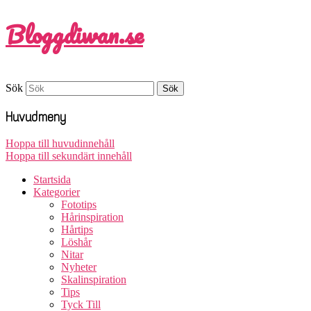
Bloggdiwan.se
Sök
Huvudmeny
Hoppa till huvudinnehåll
Hoppa till sekundärt innehåll
Startsida
Kategorier
Fototips
Hårinspiration
Hårtips
Löshår
Nitar
Nyheter
Skalinspiration
Tips
Tyck Till