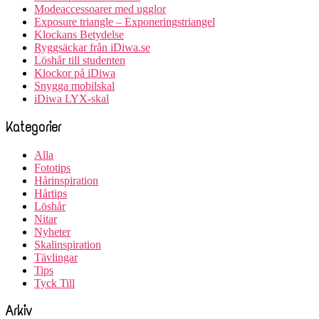
Modeaccessoarer med ugglor
Exposure triangle – Exponeringstriangel
Klockans Betydelse
Ryggsäckar från iDiwa.se
Löshår till studenten
Klockor på iDiwa
Snygga mobilskal
iDiwa LYX-skal
Kategorier
Alla
Fototips
Hårinspiration
Hårtips
Löshår
Nitar
Nyheter
Skalinspiration
Tävlingar
Tips
Tyck Till
Arkiv