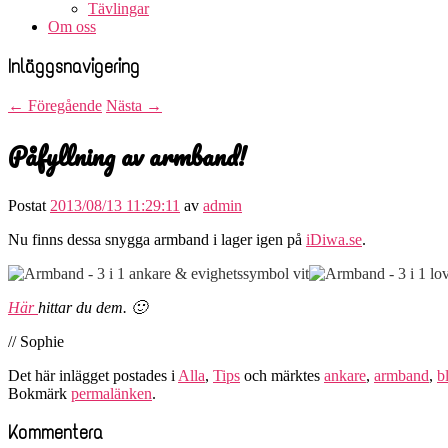
Tävlingar
Om oss
Inläggsnavigering
←
Föregående
Nästa
→
Påfyllning av armband!
Postat
2013/08/13 11:29:11
av
admin
Nu finns dessa snygga armband i lager igen på
iDiwa.se
.
Här
hittar du dem. 🙂
// Sophie
Det här inlägget postades i
Alla
,
Tips
och märktes
ankare
,
armband
,
b
Bokmärk
permalänken
.
Kommentera