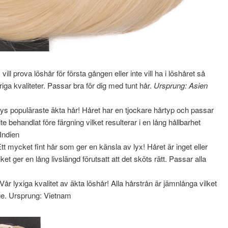
vill prova löshår för första gången eller inte vill ha i löshåret så
iga kvaliteter. Passar bra för dig med tunt hår.
Ursprung: Asien
ys populäraste äkta hår! Håret har en tjockare hårtyp och passar
ite behandlat före färgning vilket resulterar i en lång hållbarhet
 Indien
tt mycket fint hår som ger en känsla av lyx! Håret är inget eller
ket ger en lång livslängd förutsatt att det sköts rätt. Passar alla
Vår lyxiga kvalitet av äkta löshår! Alla hårstrån är jämnlånga vilket
nge. Ursprung: Vietnam