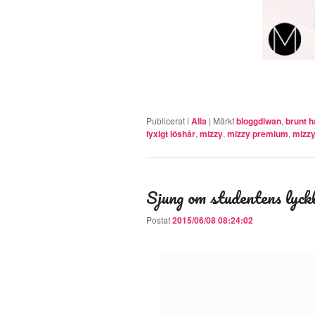
Publicerat i
Alla
|
Märkt
bloggdiwan
,
brunt h
lyxigt löshår
,
mizzy
,
mizzy premium
,
mizzy
Sjung om studentens lyck
Postat
2015/06/08 08:24:02