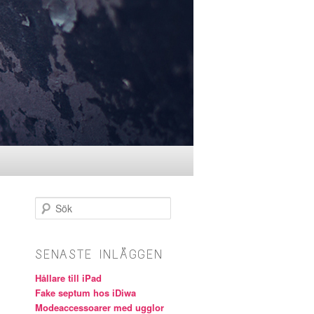
Sök
SENASTE INLÄGGEN
Hållare till iPad
Fake septum hos iDiwa
Modeaccessoarer med ugglor