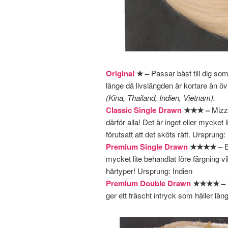
Original
★ –
Passar bäst till dig som 
länge då livslängden är kortare än övr
(Kina, Thailand, Indien, Vietnam).
Classic Single Drawn
★★★ –
Mizz
därför alla! Det är inget eller mycket l
förutsatt att det sköts rätt. Ursprung:
Premium Single Drawn
★★★★ –
E
mycket lite behandlat före färgning vil
hårtyper! Ursprung: Indien
Premium Double Drawn
★★★★ –
ger ett fräscht intryck som håller lä