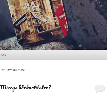
 oss
l
SINGLE DRAWN
 Mizzys hårkvaliteter?