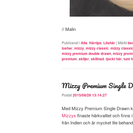
// Malin
Publicerat i
Alla
,
Hårtips
,
Löshår
|
Märkt
be
loshar
,
mizzy
,
mizzy classic
,
mizzy classic
mizzy premium double drawn
,
mizzy prem
premium
,
skiljer
,
skillnad
,
tjockt hår
,
tunt 
Mizzy Premium Single 
Postat
2015/08/26 13:14:27
Med Mizzy Premium Single Drawn kan
Mizzys
finaste hårkvalitet och finns
från Indien och är mycket lite behand