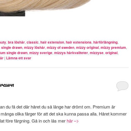
auty
,
bra löshår
,
classic
,
hair extension
,
hair extensions
,
hårförlängning
,
 single drawn
,
mizzy löshår
,
mizzy of sweden
,
mizzy original
,
mizzy premium
,
ium single drawn
,
mizzy sverige
,
mizzys hårkvaliteter
,
mizzyse
,
original
,
hår
|
Lämna ett svar
Drawn
 du få det där håret du så länge har drömt om. Premium är
 i många olika färger för att det ska kunna passa alla. Håret kommer
lat före färgning. Gå in och läs mer
här –>