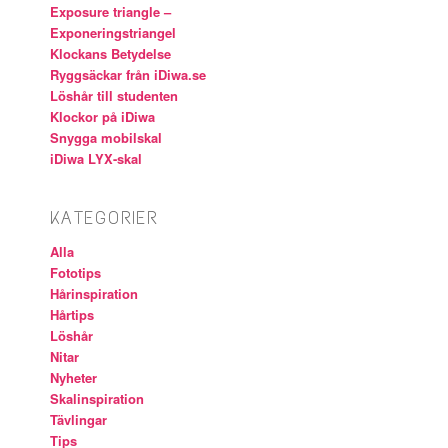
Exposure triangle –
Exponeringstriangel
Klockans Betydelse
Ryggsäckar från iDiwa.se
Löshår till studenten
Klockor på iDiwa
Snygga mobilskal
iDiwa LYX-skal
KATEGORIER
Alla
Fototips
Hårinspiration
Hårtips
Löshår
Nitar
Nyheter
Skalinspiration
Tävlingar
Tips