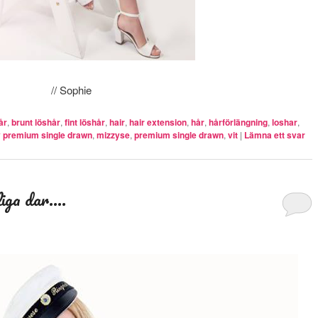
// Sophie
år
,
brunt löshår
,
fint löshår
,
hair
,
hair extension
,
hår
,
hårförlängning
,
loshar
,
 premium single drawn
,
mizzyse
,
premium single drawn
,
vit
|
Lämna ett svar
liga dar….