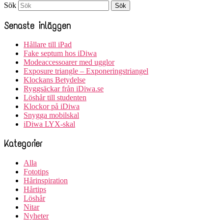
Sök
Senaste inläggen
Hållare till iPad
Fake septum hos iDiwa
Modeaccessoarer med ugglor
Exposure triangle – Exponeringstriangel
Klockans Betydelse
Ryggsäckar från iDiwa.se
Löshår till studenten
Klockor på iDiwa
Snygga mobilskal
iDiwa LYX-skal
Kategorier
Alla
Fototips
Hårinspiration
Hårtips
Löshår
Nitar
Nyheter