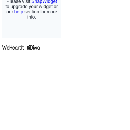
WeHeartIt @iDiwa