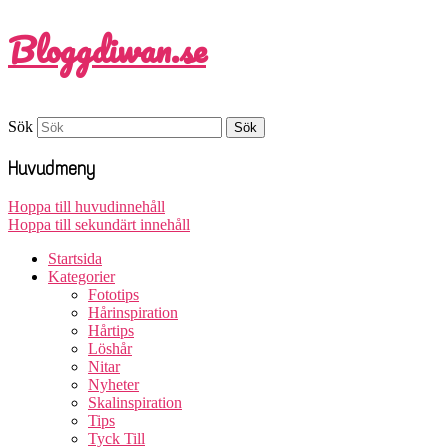
Bloggdiwan.se
Sök
Huvudmeny
Hoppa till huvudinnehåll
Hoppa till sekundärt innehåll
Startsida
Kategorier
Fototips
Hårinspiration
Hårtips
Löshår
Nitar
Nyheter
Skalinspiration
Tips
Tyck Till