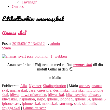
Tävlingar
Om oss
Etikettarkiv:
ananasskal
Ananas skal
Postat
2015/05/17 13:42:12
av
admin
Svara
Ananaser är hett! Följ trenden med ett fint
ananas-skal
till din
mobil! Gillar ni det? 🙂
// Malin
Publicerat i
Alla
,
Nyheter
,
Skalinspiration
|
Märkt
ananas
,
ananas
skal
,
ananasskal
,
case
,
casestore
,
designskal
,
fina skal
,
fint iphone
skal
,
idiwa
,
idiwa of sweden
,
idiwa skal
,
idiwa sverige
,
idiwase
,
idiwaskal
,
inspiration
,
inspo
,
iphone
,
iphone 5
,
iphone 5s
,
iphone 6
,
iphone case
,
iphone skal
,
mobilskal
,
samsung
,
skal
,
skalbutik
,
snygga skal
|
Lämna ett svar