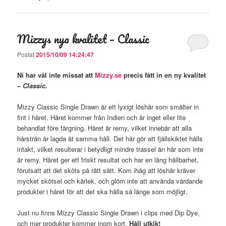
Mizzys nya kvalitet – Classic
Postat
2015/10/09 14:24:47
Ni har väl inte missat att
Mizzy.se
precis fått in en ny kvalitet
–
Classic.
Mizzy Classic Single Drawn är ett lyxigt löshår som smälter in
fint i håret. Håret kommer från Indien och är inget eller lite
behandlat före färgning. Håret är remy, vilket innebär att alla
hårstrån är lagda åt samma håll. Det här gör att fjällskiktet hålls
intakt, vilket resulterar i betydligt mindre trassel än hår som inte
är remy. Håret ger ett friskt resultat och har en lång hållbarhet,
förutsatt att det sköts på rätt sätt. Kom ihåg att löshår kräver
mycket skötsel och kärlek, och glöm inte att använda vårdande
produkter i håret för att det ska hålla så länge som möjligt.
Just nu finns Mizzy Classic Single Drawn i clips med Dip Dye,
och mer produkter kommer inom kort.
Håll utkik!