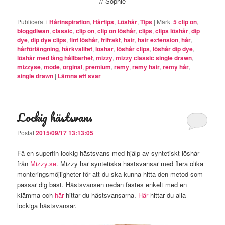
// Sophie
Publicerat i
Hårinspiration
,
Hårtips
,
Löshår
,
Tips
|
Märkt
5 clip on
,
bloggdiwan
,
classic
,
clip on
,
clip on löshår
,
clips
,
clips löshår
,
dip
dye
,
dip dye clips
,
fint löshår
,
frifrakt
,
hair
,
hair extension
,
hår
,
hårförlängning
,
hårkvalitet
,
loshar
,
löshår clips
,
löshår dip dye
,
löshår med lång hållbarhet
,
mizzy
,
mizzy classic single drawn
,
mizzyse
,
mode
,
orginal
,
premium
,
remy
,
remy hair
,
remy hår
,
single drawn
|
Lämna ett svar
Lockig hästsvans
Postat
2015/09/17 13:13:05
Få en superfin lockig hästsvans med hjälp av syntetiskt löshår
från
Mizzy.se
. Mizzy har syntetiska hästsvansar med flera olika
monteringsmöjligheter för att du ska kunna hitta den metod som
passar dig bäst. Hästsvansen nedan fästes enkelt med en
klämma och
här
hittar du hästsvansarna.
Här
hittar du alla
lockiga hästsvansar.