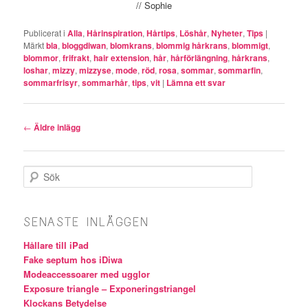
// Sophie
Publicerat i
Alla
,
Hårinspiration
,
Hårtips
,
Löshår
,
Nyheter
,
Tips
|
Märkt
bla
,
bloggdiwan
,
blomkrans
,
blommig hårkrans
,
blommigt
,
blommor
,
frifrakt
,
hair extension
,
hår
,
hårförlängning
,
hårkrans
,
loshar
,
mizzy
,
mizzyse
,
mode
,
röd
,
rosa
,
sommar
,
sommarfin
,
sommarfrisyr
,
sommarhår
,
tips
,
vit
|
Lämna ett svar
Inläggsnavigering
←
Äldre inlägg
Sök
SENASTE INLÄGGEN
Hållare till iPad
Fake septum hos iDiwa
Modeaccessoarer med ugglor
Exposure triangle – Exponeringstriangel
Klockans Betydelse