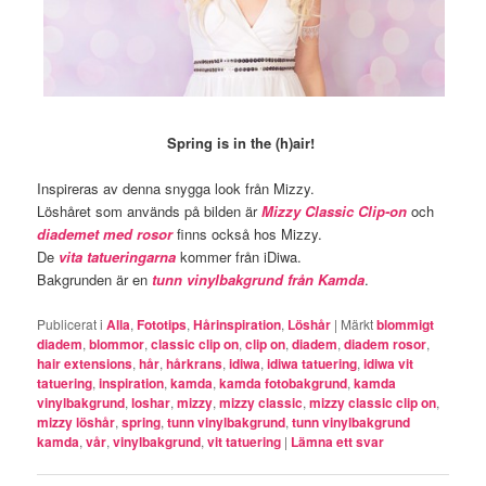
Spring is in the (h)air!
Inspireras av denna snygga look från Mizzy.
Löshåret som används på bilden är
Mizzy Classic Clip-on
och
diademet med rosor
finns också hos Mizzy.
De
vita tatueringarna
kommer från iDiwa.
Bakgrunden är en
tunn vinylbakgrund från Kamda
.
Publicerat i
Alla
,
Fototips
,
Hårinspiration
,
Löshår
|
Märkt
blommigt
diadem
,
blommor
,
classic clip on
,
clip on
,
diadem
,
diadem rosor
,
hair extensions
,
hår
,
hårkrans
,
idiwa
,
idiwa tatuering
,
idiwa vit
tatuering
,
inspiration
,
kamda
,
kamda fotobakgrund
,
kamda
vinylbakgrund
,
loshar
,
mizzy
,
mizzy classic
,
mizzy classic clip on
,
mizzy löshår
,
spring
,
tunn vinylbakgrund
,
tunn vinylbakgrund
kamda
,
vår
,
vinylbakgrund
,
vit tatuering
|
Lämna ett svar