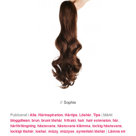
// Sophie
Publicerat i
Alla
,
Hårinspiration
,
Hårtips
,
Löshår
,
Tips
|
Märkt
bloggdiwan
,
brun
,
brunt löshår
,
frifrakt
,
hair
,
hair extension
,
hår
,
hårförlängning
,
hästsvans
,
hästsvans klämma
,
lockig hästsvans
,
lockigt löshår
,
loshar
,
mizzy
,
mizzyse
,
syntetiskt löshår
|
Lämna ett