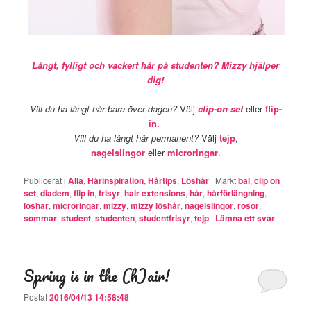
Långt, fylligt och vackert hår på studenten? Mizzy hjälper
dig!
Vill du ha långt hår bara över dagen?
Välj
clip-on set
eller
flip-
in.
Vill du ha långt hår permanent?
Välj
tejp
,
nagelslingor
eller
microringar
.
Publicerat i
Alla
,
Hårinspiration
,
Hårtips
,
Löshår
|
Märkt
bal
,
clip on
set
,
diadem
,
flip in
,
frisyr
,
hair extensions
,
hår
,
hårförlängning
,
loshar
,
microringar
,
mizzy
,
mizzy löshår
,
nagelslingor
,
rosor
,
sommar
,
student
,
studenten
,
studentfrisyr
,
tejp
|
Lämna ett svar
Spring is in the (h)air!
Postat
2016/04/13 14:58:48