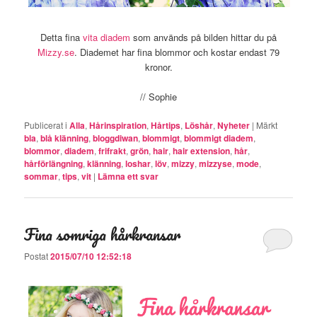
Detta fina
vita diadem
som används på bilden hittar du på
Mizzy.se
. Diademet har fina blommor och kostar endast 79
kronor.
// Sophie
Publicerat i
Alla
,
Hårinspiration
,
Hårtips
,
Löshår
,
Nyheter
|
Märkt
bla
,
blå klänning
,
bloggdiwan
,
blommigt
,
blommigt diadem
,
blommor
,
diadem
,
frifrakt
,
grön
,
hair
,
hair extension
,
hår
,
hårförlängning
,
klänning
,
loshar
,
löv
,
mizzy
,
mizzyse
,
mode
,
sommar
,
tips
,
vit
|
Lämna ett svar
Fina somriga hårkransar
Postat
2015/07/10 12:52:18