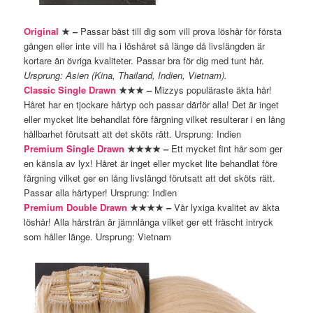
Original
★ –
Passar bäst till dig som vill prova löshår för första
gången eller inte vill ha i löshåret så länge då livslängden är
kortare än övriga kvaliteter. Passar bra för dig med tunt hår.
Ursprung: Asien (Kina, Thailand, Indien, Vietnam).
Classic Single Drawn
★★★ –
Mizzys populäraste äkta hår!
Håret har en tjockare hårtyp och passar därför alla! Det är inget
eller mycket lite behandlat före färgning vilket resulterar i en lång
hållbarhet förutsatt att det sköts rätt. Ursprung: Indien
Premium Single Drawn
★★★★ –
Ett mycket fint hår som ger
en känsla av lyx! Håret är inget eller mycket lite behandlat före
färgning vilket ger en lång livslängd förutsatt att det sköts rätt.
Passar alla hårtyper! Ursprung: Indien
Premium Double Drawn
★★★★ –
Vår lyxiga kvalitet av äkta
löshår! Alla hårstrån är jämnlånga vilket ger ett fräscht intryck
som håller länge. Ursprung: Vietnam