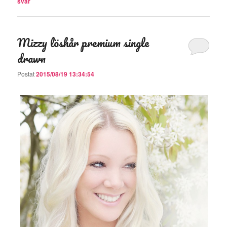
svar
Mizzy löshår premium single
drawn
Postat
2015/08/19 13:34:54