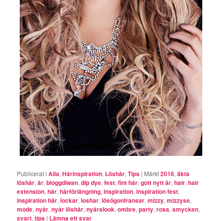
Publicerat i
Alla
,
Hårinspiration
,
Löshår
,
Tips
|
Märkt
2016
,
äkta
löshår
,
år
,
bloggdiwan
,
dip dye
,
fest
,
fint hår
,
gott nytt år
,
hair
,
hair
extension
,
hår
,
hårförlängning
,
inspiration
,
inspiration fest
,
inspiration hår
,
lockar
,
loshar
,
lösögonfransar
,
mizzy
,
mizzyse
,
mode
,
nyår
,
nyår löshår
,
nyårslook
,
ombre
,
party
,
rosa
,
smycken
,
svart
,
tips
|
Lämna ett svar