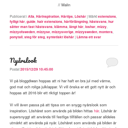
// Malin
Publicerat i
Alla
,
Hårinspiration
,
Hårtips
,
Löshår
|
Märkt
extensions
,
fylligt hår
,
guide
,
hair extensions
,
hårförlängning
,
hästsvans
,
hur
sätter man fast hästsvans
,
klämma
,
långt hår
,
loshar
,
mizzy
,
mizzyofsweden
,
mizzyse
,
mizzysverige
,
mizzysweden
,
montera
,
ponytail
,
steg för steg
,
syntetiskt löshår
|
Lämna ett svar
Nyårslook
Postat
2015/12/29 10:45:00
Vi på bloggdiwan hoppas att ni har haft en bra jul med värme,
god mat och roliga julklappar. Vi vill önska er ett gott nytt år och
hoppas att 2016 blir ett riktigt toppen år!
Vi vill även passa på att tipsa om en snygg nyårslook som
inspiration. Löshåret som används på bilden hittas
här
. Löshår är
supersnyggt att använda till festliga tillfällen och passar alldeles
utmärkt att använda på nyår. Löshåret som används på bilden är