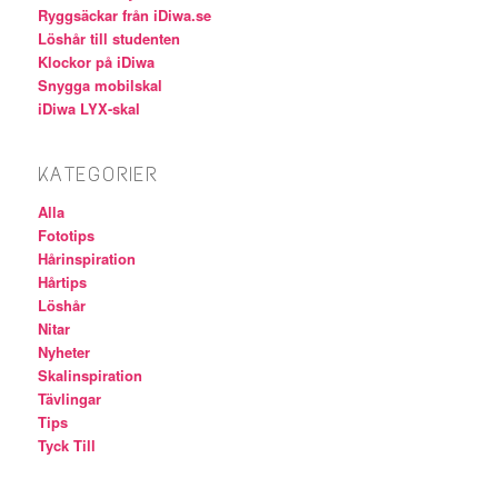
Ryggsäckar från iDiwa.se
Löshår till studenten
Klockor på iDiwa
Snygga mobilskal
iDiwa LYX-skal
KATEGORIER
Alla
Fototips
Hårinspiration
Hårtips
Löshår
Nitar
Nyheter
Skalinspiration
Tävlingar
Tips
Tyck Till