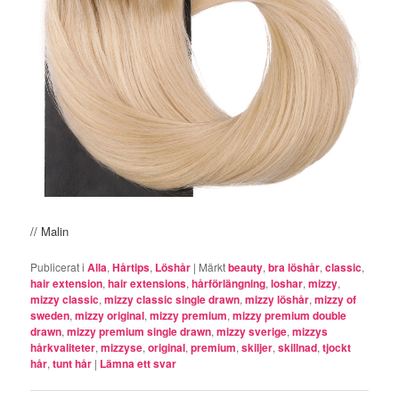
// Malin
Publicerat i
Alla
,
Hårtips
,
Löshår
|
Märkt
beauty
,
bra löshår
,
classic
,
hair extension
,
hair extensions
,
hårförlängning
,
loshar
,
mizzy
,
mizzy classic
,
mizzy classic single drawn
,
mizzy löshår
,
mizzy of
sweden
,
mizzy original
,
mizzy premium
,
mizzy premium double
drawn
,
mizzy premium single drawn
,
mizzy sverige
,
mizzys
hårkvaliteter
,
mizzyse
,
original
,
premium
,
skiljer
,
skillnad
,
tjockt
hår
,
tunt hår
|
Lämna ett svar