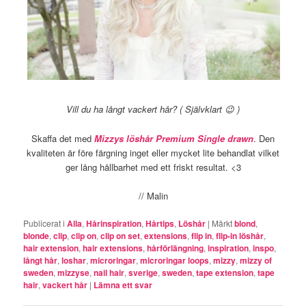
Vill du ha långt vackert hår? ( Självklart 😉 )
Skaffa det med
Mizzys löshår Premium Single drawn
. Den
kvaliteten är före färgning inget eller mycket lite behandlat vilket
ger lång hållbarhet med ett friskt resultat. <3
// Malin
Publicerat i
Alla
,
Hårinspiration
,
Hårtips
,
Löshår
|
Märkt
blond
,
blonde
,
clip
,
clip on
,
clip on set
,
extensions
,
flip in
,
flip-in löshår
,
hair extension
,
hair extensions
,
hårförlängning
,
inspiration
,
inspo
,
långt hår
,
loshar
,
microringar
,
microringar loops
,
mizzy
,
mizzy of
sweden
,
mizzyse
,
nail hair
,
sverige
,
sweden
,
tape extension
,
tape
hair
,
vackert hår
|
Lämna ett svar