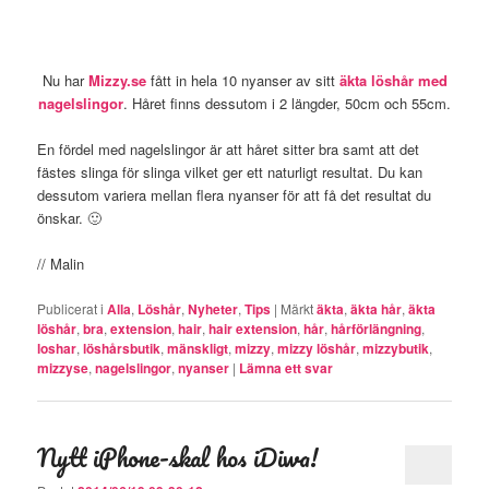
Nu har
Mizzy.se
fått in hela 10 nyanser av sitt
äkta löshår med
nagelslingor
. Håret finns dessutom i 2 längder, 50cm och 55cm.
En fördel med nagelslingor är att håret sitter bra samt att det
fästes slinga för slinga vilket ger ett naturligt resultat. Du kan
dessutom variera mellan flera nyanser för att få det resultat du
önskar. 🙂
// Malin
Publicerat i
Alla
,
Löshår
,
Nyheter
,
Tips
|
Märkt
äkta
,
äkta hår
,
äkta
löshår
,
bra
,
extension
,
hair
,
hair extension
,
hår
,
hårförlängning
,
loshar
,
löshårsbutik
,
mänskligt
,
mizzy
,
mizzy löshår
,
mizzybutik
,
mizzyse
,
nagelslingor
,
nyanser
|
Lämna ett svar
Nytt iPhone-skal hos iDiwa!