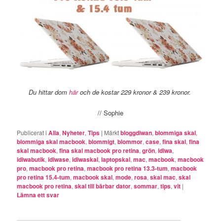
Du hittar dom
här
och de kostar 229 kronor & 239 kronor.
// Sophie
Publicerat i
Alla
,
Nyheter
,
Tips
|
Märkt
bloggdiwan
,
blommiga skal
,
blommiga skal macbook
,
blommigt
,
blommor
,
case
,
fina skal
,
fina
skal macbook
,
fina skal macbook pro retina
,
grön
,
idiwa
,
idiwabutik
,
idiwase
,
idiwaskal
,
laptopskal
,
mac
,
macbook
,
macbook
pro
,
macbook pro retina
,
macbook pro retina 13.3-tum
,
macbook
pro retina 15.4-tum
,
macbook skal
,
mode
,
rosa
,
skal mac
,
skal
macbook pro retina
,
skal till bärbar dator
,
sommar
,
tips
,
vit
|
Lämna ett svar