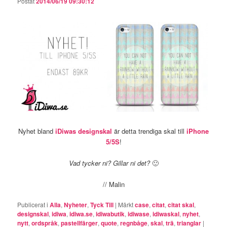
Postat
2014/06/19 09:30:12
Nyhet bland
iDiwas designskal
är detta trendiga skal till
iPhone
5/5S
!
Vad tycker ni? Gillar ni det?
🙂
// Malin
Publicerat i
Alla
,
Nyheter
,
Tyck Till
|
Märkt
case
,
citat
,
citat skal
,
designskal
,
idiwa
,
idiwa.se
,
idiwabutik
,
idiwase
,
idiwaskal
,
nyhet
,
nytt
,
ordspråk
,
pastellfärger
,
quote
,
regnbåge
,
skal
,
trä
,
trianglar
|