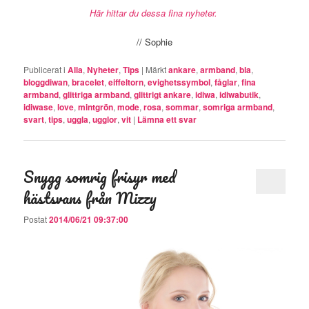
Här hittar du dessa fina nyheter.
// Sophie
Publicerat i
Alla
,
Nyheter
,
Tips
|
Märkt
ankare
,
armband
,
bla
,
bloggdiwan
,
bracelet
,
eiffeltorn
,
evighetssymbol
,
fåglar
,
fina
armband
,
glittriga armband
,
glittrigt ankare
,
idiwa
,
idiwabutik
,
idiwase
,
love
,
mintgrön
,
mode
,
rosa
,
sommar
,
somriga armband
,
svart
,
tips
,
uggla
,
ugglor
,
vit
|
Lämna ett svar
Snygg somrig frisyr med
hästsvans från Mizzy
Postat
2014/06/21 09:37:00