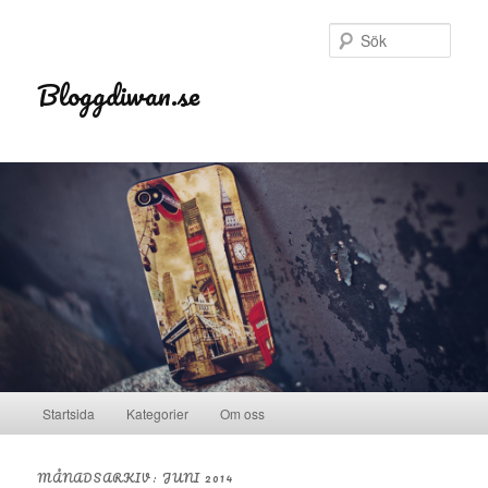
Sök
Bloggdiwan.se
Huvudmeny
Startsida
Kategorier
Om oss
Hoppa till huvudinnehåll
Hoppa till sekundärt innehåll
MÅNADSARKIV:
JUNI 2014