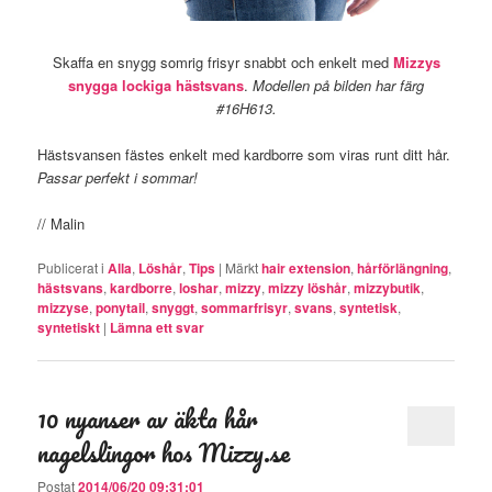
Skaffa en snygg somrig frisyr snabbt och enkelt med
Mizzys
snygga lockiga hästsvans
.
Modellen på bilden har färg
#16H613.
Hästsvansen fästes enkelt med kardborre som viras runt ditt hår.
Passar perfekt i sommar!
// Malin
Publicerat i
Alla
,
Löshår
,
Tips
|
Märkt
hair extension
,
hårförlängning
,
hästsvans
,
kardborre
,
loshar
,
mizzy
,
mizzy löshår
,
mizzybutik
,
mizzyse
,
ponytail
,
snyggt
,
sommarfrisyr
,
svans
,
syntetisk
,
syntetiskt
|
Lämna ett svar
10 nyanser av äkta hår
nagelslingor hos Mizzy.se
Postat
2014/06/20 09:31:01