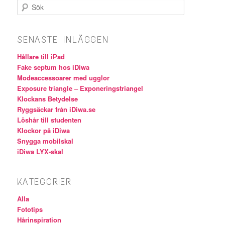
Sök
SENASTE INLÄGGEN
Hållare till iPad
Fake septum hos iDiwa
Modeaccessoarer med ugglor
Exposure triangle – Exponeringstriangel
Klockans Betydelse
Ryggsäckar från iDiwa.se
Löshår till studenten
Klockor på iDiwa
Snygga mobilskal
iDiwa LYX-skal
KATEGORIER
Alla
Fototips
Hårinspiration