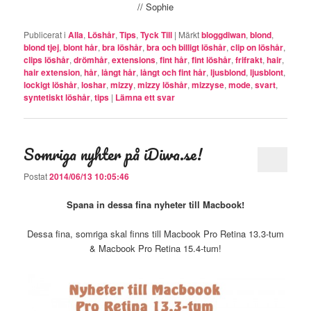
// Sophie
Publicerat i
Alla
,
Löshår
,
Tips
,
Tyck Till
|
Märkt
bloggdiwan
,
blond
,
blond tjej
,
blont hår
,
bra löshår
,
bra och billigt löshår
,
clip on löshår
,
clips löshår
,
drömhår
,
extensions
,
fint hår
,
fint löshår
,
frifrakt
,
hair
,
hair extension
,
hår
,
långt hår
,
långt och fint hår
,
ljusblond
,
ljusblont
,
lockigt löshår
,
loshar
,
mizzy
,
mizzy löshår
,
mizzyse
,
mode
,
svart
,
syntetiskt löshår
,
tips
|
Lämna ett svar
Somriga nyhter på iDiwa.se!
Postat
2014/06/13 10:05:46
Spana in dessa fina nyheter till Macbook!
Dessa fina, somriga skal finns till Macbook Pro Retina 13.3-tum
& Macbook Pro Retina 15.4-tum!